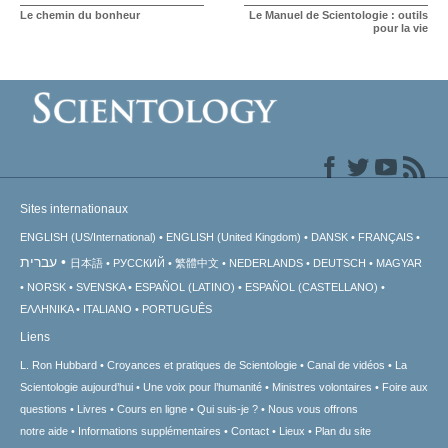
Le chemin du bonheur
Le Manuel de Scientologie : outils
pour la vie
Sites internationaux
ENGLISH (US/International)
ENGLISH (United Kingdom)
DANSK
FRANÇAIS
עברית
日本語
РУССКИЙ
繁體中文
NEDERLANDS
DEUTSCH
MAGYAR
NORSK
SVENSKA
ESPAÑOL (LATINO)
ESPAÑOL (CASTELLANO)
ΕΛΛΗΝΙΚA
ITALIANO
PORTUGUÊS
Liens
L. Ron Hubbard
Croyances et pratiques de Scientologie
Canal de vidéos
La
Scientologie aujourd’hui
Une voix pour l’humanité
Ministres volontaires
Foire aux
questions
Livres
Cours en ligne
Qui suis-je ?
Nous vous offrons
notre aide
Informations supplémentaires
Contact
Lieux
Plan du site