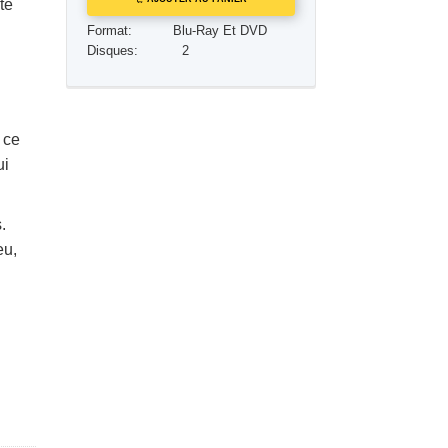
te
Réponses aux drogues
Format:
Blu-Ray Et DVD
Disques:
2
Les enfants
Des outils pour le monde du travail
L’éthique et les conditions
 ce
ui
La raison de l’oppression
Les investigations
.
eu,
Les fondements de l’organisation
Les fondements des relations publiques
Cibles et buts
La technologie de l’étude
La communication