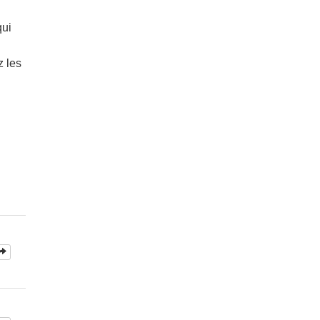
qui
z les