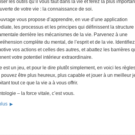
iser les outils qu’il vous faut dans la vie et ferez la plus importan
verte de votre vie : la connaissance de soi.
ouvrage vous propose d’apprendre, en vue d’une application
iate, les processus et les principes qui définissent la structure
amentale derrière les mécanismes de la vie. Parvenez à une
éhension complète du mental, de l’esprit et de la vie. Identifiez
otive vos actions et celles des autres, et abattez les barrières q
nnent votre potentiel intérieur extraordinaire.
e est un jeu, et pour le dire plutôt simplement, en voici les règles
pouvez être plus heureux, plus capable et jouer à un meilleur j
itant tout ce que la vie a à vous offrir.
tologie – la force vitale, c’est vous.
 plus