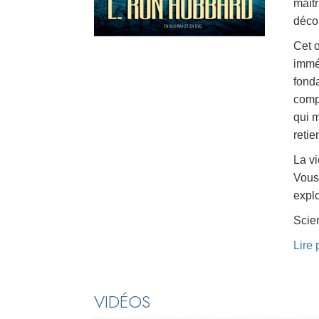
maîtr
décou
Cet 
imméd
fond
compr
qui m
retie
La vi
Vous 
explo
Scien
Lire
VIDÉOS