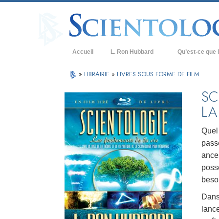
Accueil
L. Ron Hubbard
Qu’est-ce que l
Croyances et prat
»
LIBRAIRIE
»
LIVRES SOUS FORME DE FILM
Credos et Codes d
SC
LA
Les scientologues 
Rencontrez un sci
Quel
passe
À l’intérieur d’une
ances
Les principes de b
posse
besoi
La Dianétique : Un
Dans 
Amour et haine –
Qu’est-ce que la 
lanc