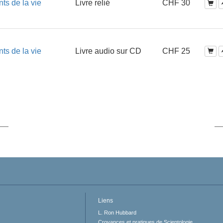
ts de la vie
Livre relié
CHF 30
ts de la vie
Livre audio sur CD
CHF 25
Liens
L. Ron Hubbard
Croyances et pratiques de Scientologie