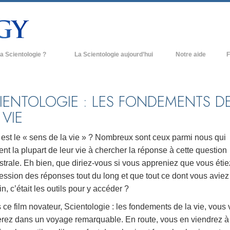
a Scientologie ?
La Scientologie aujourd’hui
Notre aide
F
iques
Églises de Scientologie
Ant
e Scientologie
Nouvelles Églises de Scientologie
À l
IENTOLOGIE : LES FONDEMENTS D
 VIE
et la Scientologie
Organisations avancées
L’o
entologue
Base à terre de Flag
 est le « sens de la vie » ? Nombreux sont ceux parmi nous qui
nt la plupart de leur vie à chercher la réponse à cette question
 église
Freewinds
trale. Eh bien, que diriez-vous si vous appreniez que vous étie
ase de la Scientologie
Apporter la Scientologie au monde
ssion des réponses tout du long et que tout ce dont vous aviez
entier
n, c’était les outils pour y accéder ?
e introduction
David Miscavige - Chef ecclésiastique
de la Scientologie
ce film novateur, Scientologie : les fondements de la vie, vous
grandeur ?
erez dans un voyage remarquable. En route, vous en viendrez à