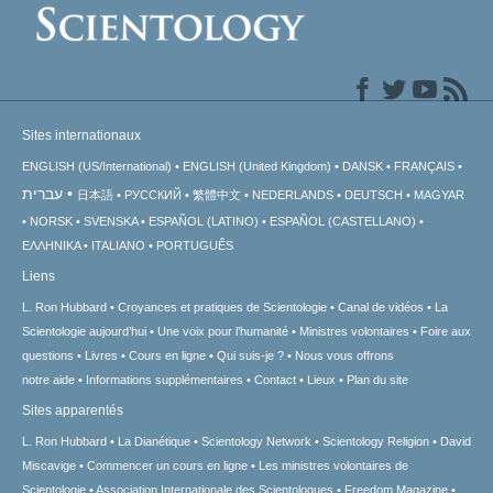
Sites internationaux
ENGLISH (US/International)
ENGLISH (United Kingdom)
DANSK
FRANÇAIS
עברית
日本語
РУССКИЙ
繁體中文
NEDERLANDS
DEUTSCH
MAGYAR
NORSK
SVENSKA
ESPAÑOL (LATINO)
ESPAÑOL (CASTELLANO)
ΕΛΛΗΝΙΚA
ITALIANO
PORTUGUÊS
Liens
L. Ron Hubbard
Croyances et pratiques de Scientologie
Canal de vidéos
La
Scientologie aujourd’hui
Une voix pour l’humanité
Ministres volontaires
Foire aux
questions
Livres
Cours en ligne
Qui suis-je ?
Nous vous offrons
notre aide
Informations supplémentaires
Contact
Lieux
Plan du site
Sites apparentés
L. Ron Hubbard
La Dianétique
Scientology Network
Scientology Religion
David
Miscavige
Commencer un cours en ligne
Les ministres volontaires de
Scientologie
Association Internationale des Scientologues
Freedom Magazine