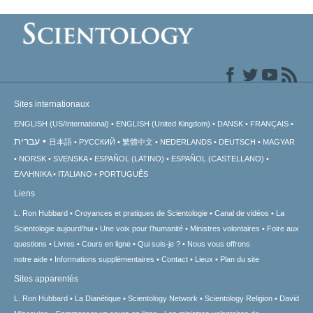
Sites internationaux
ENGLISH (US/International)
ENGLISH (United Kingdom)
DANSK
FRANÇAIS
עברית
日本語
РУССКИЙ
繁體中文
NEDERLANDS
DEUTSCH
MAGYAR
NORSK
SVENSKA
ESPAÑOL (LATINO)
ESPAÑOL (CASTELLANO)
ΕΛΛΗΝΙΚA
ITALIANO
PORTUGUÊS
Liens
L. Ron Hubbard
Croyances et pratiques de Scientologie
Canal de vidéos
La
Scientologie aujourd’hui
Une voix pour l’humanité
Ministres volontaires
Foire aux
questions
Livres
Cours en ligne
Qui suis-je ?
Nous vous offrons
notre aide
Informations supplémentaires
Contact
Lieux
Plan du site
Sites apparentés
L. Ron Hubbard
La Dianétique
Scientology Network
Scientology Religion
David