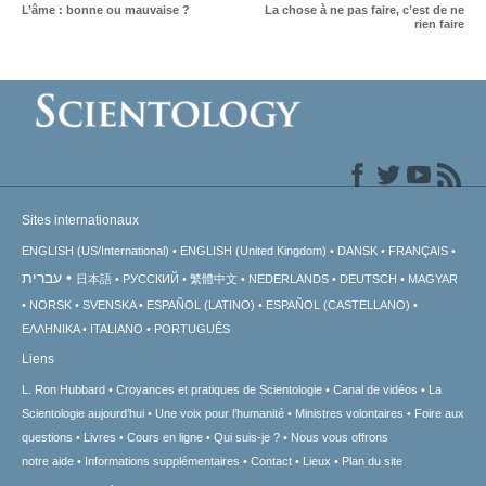
L’âme : bonne ou mauvaise ?
La chose à ne pas faire, c’est de ne
rien faire
Sites internationaux
ENGLISH (US/International)
ENGLISH (United Kingdom)
DANSK
FRANÇAIS
עברית
日本語
РУССКИЙ
繁體中文
NEDERLANDS
DEUTSCH
MAGYAR
NORSK
SVENSKA
ESPAÑOL (LATINO)
ESPAÑOL (CASTELLANO)
ΕΛΛΗΝΙΚA
ITALIANO
PORTUGUÊS
Liens
L. Ron Hubbard
Croyances et pratiques de Scientologie
Canal de vidéos
La
Scientologie aujourd’hui
Une voix pour l’humanité
Ministres volontaires
Foire aux
questions
Livres
Cours en ligne
Qui suis-je ?
Nous vous offrons
notre aide
Informations supplémentaires
Contact
Lieux
Plan du site