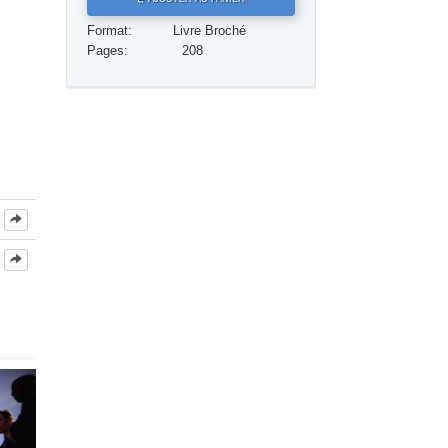
Réponses aux drogues
Format:
Livre Broché
Pages:
208
Les enfants
Des outils pour le monde du travail
L’éthique et les conditions
La raison de l’oppression
Les investigations
Les fondements de l’organisation
Les fondements des relations publiques
Cibles et buts
La technologie de l’étude
La communication