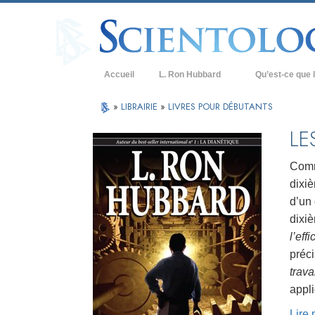
Accueil
L. Ron Hubbard
Qu’est-ce que l
Croyances et prat
»
LIBRAIRIE
»
LIVRES POUR DÉBUTANTS
Credos et Codes d
LE
Les scientologues 
Comm
Rencontrez un sci
dixiè
d’un 
À l’intérieur d’une
dixiè
Les principes de b
l’effi
préci
La Dianétique : Un
trava
Amour et haine –
appl
Qu’est-ce que la 
Lire