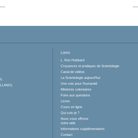
Liens
L. Ron Hubbard
Croyances et pratiques de Scientologie
Canal de vidéos
La Scientologie aujourd’hui
O)
Une voix pour l’humanité
ELLANO)
Ministres volontaires
Foire aux questions
Livres
Cours en ligne
Qui suis-je ?
Nous vous offrons
notre aide
Informations supplémentaires
Contact