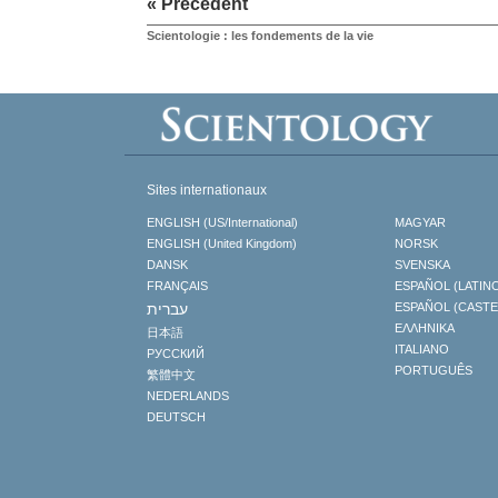
« Précédent
Scientologie : les fondements de la vie
Sites internationaux
ENGLISH (US/International)
MAGYAR
ENGLISH (United Kingdom)
NORSK
DANSK
SVENSKA
FRANÇAIS
ESPAÑOL (LATIN
עברית
ESPAÑOL (CAST
ΕΛΛΗΝΙΚA
日本語
ITALIANO
РУССКИЙ
PORTUGUÊS
繁體中文
NEDERLANDS
DEUTSCH