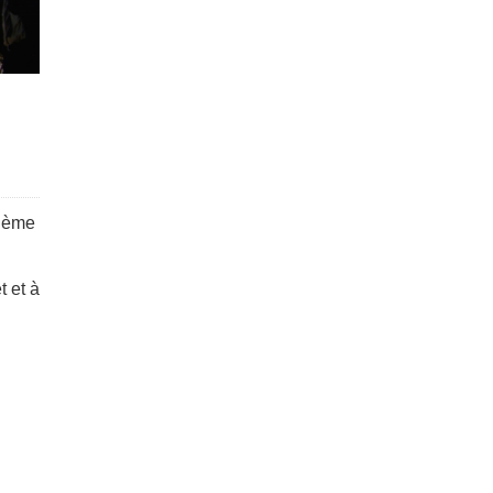
xième
t et à