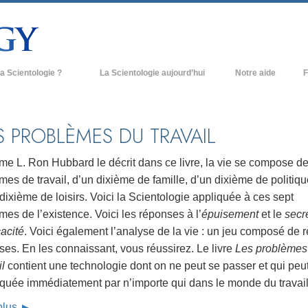
a Scientologie ?
La Scientologie aujourd’hui
Notre aide
F
iques
Églises de Scientologie
Ant
e Scientologie
Nouvelles Églises de Scientologie
À l
S PROBLÈMES DU TRAVAIL
et la Scientologie
Organisations avancées
L’o
e L. Ron Hubbard le décrit dans ce livre, la vie se compose de
entologue
Base à terre de Flag
mes de travail, d’un dixième de famille, d’un dixième de politiqu
dixième de loisirs. Voici la Scientologie appliquée à ces sept
 église
Freewinds
mes de l’existence. Voici les réponses à l’
épuisement
et le
secr
ase de la Scientologie
Apporter la Scientologie au monde
cacité
. Voici également l’analyse de la vie : un jeu composé de 
entier
ses. En les connaissant, vous réussirez. Le livre
Les problèmes
e introduction
David Miscavige - Chef ecclésiastique
il
contient une technologie dont on ne peut se passer et qui peut
de la Scientologie
iquée immédiatement par n’importe qui dans le monde du travail
grandeur ?
 plus