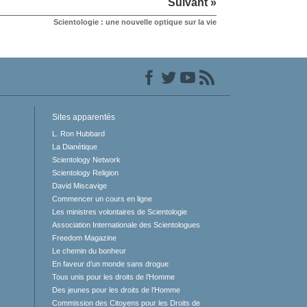
Suivant »
Scientologie : une nouvelle optique sur la vie
Sites apparentés
L. Ron Hubbard
La Dianétique
Scientology Network
Scientology Religion
David Miscavige
Commencer un cours en ligne
Les ministres volontaires de Scientologie
Association Internationale des Scientologues
Freedom Magazine
Le chemin du bonheur
En faveur d’un monde sans drogue
Tous unis pour les droits de l’Homme
Des jeunes pour les droits de l’Homme
Commission des Citoyens pour les Droits de