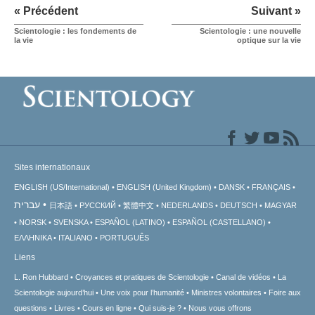
« Précédent
Suivant »
Scientologie : les fondements de
Scientologie : une nouvelle
la vie
optique sur la vie
Sites internationaux
ENGLISH (US/International)
ENGLISH (United Kingdom)
DANSK
FRANÇAIS
עברית
日本語
РУССКИЙ
繁體中文
NEDERLANDS
DEUTSCH
MAGYAR
NORSK
SVENSKA
ESPAÑOL (LATINO)
ESPAÑOL (CASTELLANO)
ΕΛΛΗΝΙΚA
ITALIANO
PORTUGUÊS
Liens
L. Ron Hubbard
Croyances et pratiques de Scientologie
Canal de vidéos
La
Scientologie aujourd’hui
Une voix pour l’humanité
Ministres volontaires
Foire aux
questions
Livres
Cours en ligne
Qui suis-je ?
Nous vous offrons