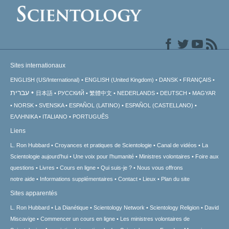
Sites internationaux
ENGLISH (US/International)
ENGLISH (United Kingdom)
DANSK
FRANÇAIS
עברית
日本語
РУССКИЙ
繁體中文
NEDERLANDS
DEUTSCH
MAGYAR
NORSK
SVENSKA
ESPAÑOL (LATINO)
ESPAÑOL (CASTELLANO)
ΕΛΛΗΝΙΚA
ITALIANO
PORTUGUÊS
Liens
L. Ron Hubbard
Croyances et pratiques de Scientologie
Canal de vidéos
La
Scientologie aujourd’hui
Une voix pour l’humanité
Ministres volontaires
Foire aux
questions
Livres
Cours en ligne
Qui suis-je ?
Nous vous offrons
notre aide
Informations supplémentaires
Contact
Lieux
Plan du site
Sites apparentés
L. Ron Hubbard
La Dianétique
Scientology Network
Scientology Religion
David
Miscavige
Commencer un cours en ligne
Les ministres volontaires de