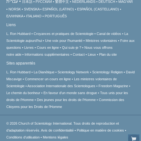
עברית
日本語
РУССКИЙ
繁體中文
NEDERLANDS
DEUTSCH
MAGYAR
NORSK
SVENSKA
ESPAÑOL (LATINO)
ESPAÑOL (CASTELLANO)
ΕΛΛΗΝΙΚA
ITALIANO
PORTUGUÊS
Liens
L. Ron Hubbard
Croyances et pratiques de Scientologie
Canal de vidéos
La
Scientologie aujourd’hui
Une voix pour l’humanité
Ministres volontaires
Foire aux
questions
Livres
Cours en ligne
Qui suis-je ?
Nous vous offrons
notre aide
Informations supplémentaires
Contact
Lieux
Plan du site
Sites apparentés
L. Ron Hubbard
La Dianétique
Scientology Network
Scientology Religion
David
Miscavige
Commencer un cours en ligne
Les ministres volontaires de
Scientologie
Association Internationale des Scientologues
Freedom Magazine
Le chemin du bonheur
En faveur d’un monde sans drogue
Tous unis pour les
droits de l’Homme
Des jeunes pour les droits de l’Homme
Commission des
Citoyens pour les Droits de l’Homme
© 2026
Church of Scientology International.
Tous droits de reproduction et
d’adaptation réservés.
Avis de confidentialité
•
Politique en matière de cookies
•
Conditions d’utilisation
•
Mentions légales