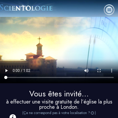
Qu’est-
La
Foire
Ministres
Cours en
L. Ron Hubbard
ce que la
Scientologie
aux
Livres
volontaires
ligne
Scientologie ?
aujourd’hui
questions
PARTAGER
Vous êtes invité...
à effectuer une visite gratuite de l’église la plus
proche à London.
(Ça ne correspond pas à votre localisation ?
)