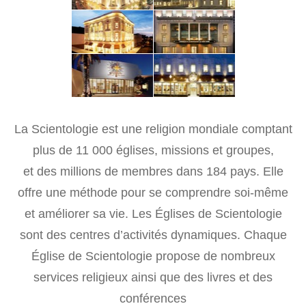
La Scientologie est une religion mondiale comptant
Vous êtes invité...
plus de 11 000 églises, missions et groupes,
à effectuer une visite gratuite de l’église la plus
proche à London.
et des millions de membres dans 184 pays. Elle
(Ça ne correspond pas à votre localisation ?
)
offre une méthode pour se comprendre soi-même
et améliorer sa vie. Les Églises de Scientologie
sont des centres d’activités dynamiques. Chaque
Église de Scientologie propose de nombreux
services religieux ainsi que des livres et des
conférences