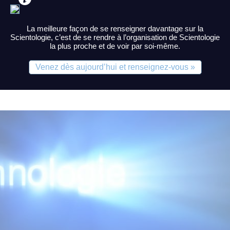
Church of Scientology of London
La meilleure façon de se renseigner davantage sur la
146 Queen Victoria Street
Scientologie, c’est de se rendre à l’organisation de Scientologie
London, EC4V 4BY
la plus proche et de voir par soi-même.
undefined
0207 246 2700
Venez dès aujourd’hui et renseignez-vous »
Heures d’ouverture
S’orienter »