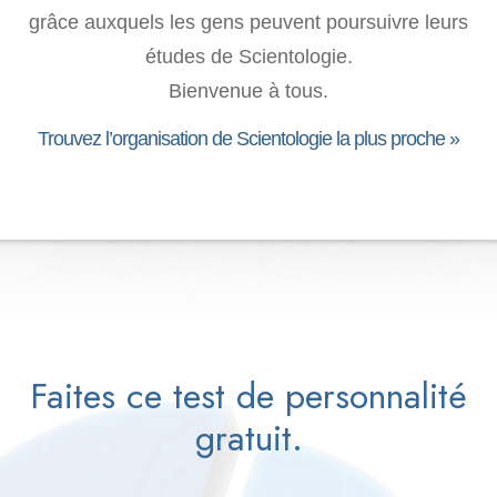
grâce auxquels les gens peuvent poursuivre leurs
études de Scientologie.
Bienvenue à tous.
Church of Scientology of London
146 Queen Victoria Street
Trouvez l’organisation de Scientologie la plus proche »
London, EC4V 4BY
undefined
0207 246 2700
Heures d’ouverture
S’orienter »
Faites ce test de personnalité
Prévenez-nous
de votre visite :
▶
gratuit.
Prénom :