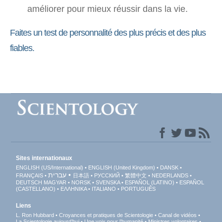
améliorer pour mieux réussir dans la vie.
Faites un test de personnalité des plus précis et des plus
fiables.
Sites internationaux
ENGLISH (US/International)
ENGLISH (United Kingdom)
DANSK
עברית
FRANÇAIS
日本語
РУССКИЙ
繁體中文
NEDERLANDS
DEUTSCH
MAGYAR
NORSK
SVENSKA
ESPAÑOL (LATINO)
ESPAÑOL
(CASTELLANO)
ΕΛΛΗΝΙΚA
ITALIANO
PORTUGUÊS
Liens
L. Ron Hubbard
Croyances et pratiques de Scientologie
Canal de vidéos
La Scientologie aujourd’hui
Une voix pour l’humanité
Ministres volontaires