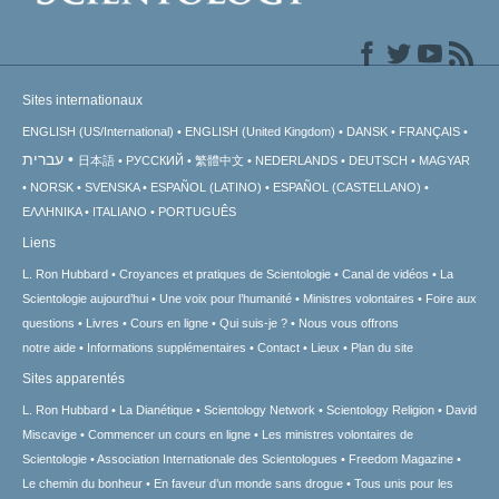
Sites internationaux
ENGLISH (US/International)
ENGLISH (United Kingdom)
DANSK
FRANÇAIS
עברית
日本語
РУССКИЙ
繁體中文
NEDERLANDS
DEUTSCH
MAGYAR
NORSK
SVENSKA
ESPAÑOL (LATINO)
ESPAÑOL (CASTELLANO)
ΕΛΛΗΝΙΚA
ITALIANO
PORTUGUÊS
Liens
L. Ron Hubbard
Croyances et pratiques de Scientologie
Canal de vidéos
La
Scientologie aujourd’hui
Une voix pour l’humanité
Ministres volontaires
Foire aux
questions
Livres
Cours en ligne
Qui suis-je ?
Nous vous offrons
notre aide
Informations supplémentaires
Contact
Lieux
Plan du site
Sites apparentés
L. Ron Hubbard
La Dianétique
Scientology Network
Scientology Religion
David
Miscavige
Commencer un cours en ligne
Les ministres volontaires de
Scientologie
Association Internationale des Scientologues
Freedom Magazine
Le chemin du bonheur
En faveur d’un monde sans drogue
Tous unis pour les