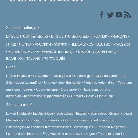
Sites internationaux
ENGLISH (US/International)
ENGLISH (United Kingdom)
DANSK
FRANÇAIS
עברית
日本語
РУССКИЙ
繁體中文
NEDERLANDS
DEUTSCH
MAGYAR
NORSK
SVENSKA
ESPAÑOL (LATINO)
ESPAÑOL (CASTELLANO)
ΕΛΛΗΝΙΚA
ITALIANO
PORTUGUÊS
Liens
L. Ron Hubbard
Croyances et pratiques de Scientologie
Canal de vidéos
La
Scientologie aujourd’hui
Une voix pour l’humanité
Ministres volontaires
Foire aux
questions
Livres
Cours en ligne
Qui suis-je ?
Nous vous offrons
notre aide
Informations supplémentaires
Contact
Lieux
Plan du site
Sites apparentés
L. Ron Hubbard
La Dianétique
Scientology Network
Scientology Religion
David
Miscavige
Commencer un cours en ligne
Les ministres volontaires de
Scientologie
Association Internationale des Scientologues
Freedom Magazine
Le chemin du bonheur
En faveur d’un monde sans drogue
Tous unis pour les