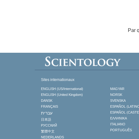
Par 
Sites internationaux
ENGLISH (US/International)
MAGYAR
ENGLISH (United Kingdom)
NORSK
DANSK
SVENSKA
FRANÇAIS
ESPAÑOL (LATIN
עברית
ESPAÑOL (CAST
ΕΛΛΗΝΙΚA
日本語
ITALIANO
РУССКИЙ
PORTUGUÊS
繁體中文
NEDERLANDS