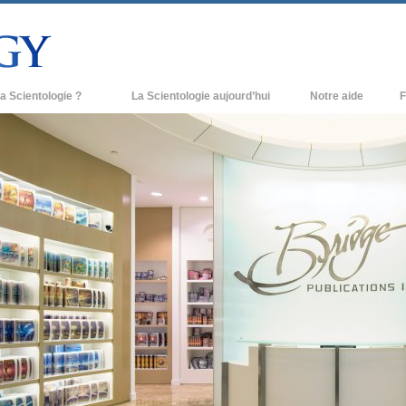
a Scientologie ?
La Scientologie aujourd’hui
Notre aide
F
iques
Églises de Scientologie
Ant
e Scientologie
Nouvelles Églises de Scientologie
À l
et la Scientologie
Organisations avancées
L’o
entologue
Base à terre de Flag
 église
Freewinds
ase de la Scientologie
Apporter la Scientologie au monde
entier
e introduction
David Miscavige - Chef ecclésiastique
de la Scientologie
grandeur ?