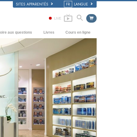
SITES APPARENTÉS
FR
LANGUE
LIVE
oire aux questions
Livres
Cours en ligne
écédents et principes de base
Comment résoudre les conflits
Livres pour débutants
’intérieur d’une église
Les dynamiques de l’existence
Livres audio
rganisation de la Scientologie
Les composantes de la compréhension
conférences d’introduction
Solutions à un environnement
Films
dangereux
Procédés d’assistance pour maladies et
blessures
Intégrité et honnêteté
Le mariage
L’échelle des tons émotionnels