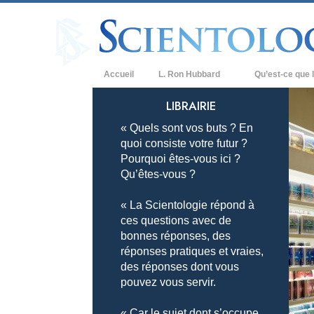
Accueil
L. Ron Hubbard
Qu’est-ce que l
Croyances et prat
LIBRAIRIE
« Quels sont vos buts ? En
Credos et Codes d
quoi consiste votre futur ?
Les scientologues 
Pourquoi êtes-vous ici ?
Qu’êtes-vous ?
Rencontrez un sci
« La Scientologie répond à
À l’intérieur d’une
ces questions avec de
bonnes réponses, des
Les principes de b
réponses pratiques et vraies,
La Dianétique : Un
des réponses dont vous
pouvez vous servir.
Amour et haine –
Qu’est-ce que la 
« Car le sujet dont s’occupe