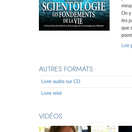
mirac
On y
les 
que d
point
Lire
AUTRES FORMATS :
Livre audio sur CD
Livre relié
VIDÉOS