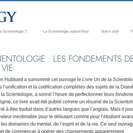
a Scientologie ?
La Scientologie aujourd’hui
Notre aide
F
iques
Églises de Scientologie
Ant
e Scientologie
Nouvelles Églises de Scientologie
À l
IENTOLOGIE : LES FONDEMENTS D
 VIE
et la Scientologie
Organisations avancées
L’o
entologue
Base à terre de Flag
on Hubbard a surnommé cet ouvrage le
Livre Un de la Scientolo
 l’unification et la codification complètes des sujets de la Dian
 église
Freewinds
 la Scientologie, a sonné l’heure de perfectionner leurs
fondeme
ase de la Scientologie
Apporter la Scientologie au monde
rigine, ce livre avait été publié comme un résumé de la Scientol
entier
né à être traduit dans d’autres langues que l’anglais. Mais il p
e introduction
David Miscavige - Chef ecclésiastique
valeur inestimable pour le débutant comme pour l’étudiant avan
de la Scientologie
les domaines du mental, de l’esprit et de la vie. Ce seul ouvrag
grandeur ?
et de commencer à opérer des changements apparemment