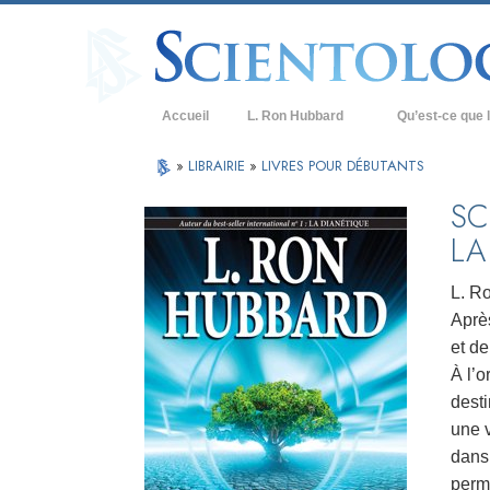
Accueil
L. Ron Hubbard
Qu’est-ce que l
Croyances et prat
»
LIBRAIRIE
»
LIVRES POUR DÉBUTANTS
Credos et Codes d
SC
LA
Les scientologues 
Rencontrez un sci
L. R
Après
À l’intérieur d’une
et de
Les principes de b
À l’o
desti
La Dianétique : Un
une 
Amour et haine –
dans 
Qu’est-ce que la 
perm