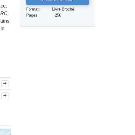
nce.
Réponses aux drogues
Format:
Livre Broché
’ARC,
Pages:
256
Les enfants
ainsi
 le
Des outils pour le monde du travail
L’éthique et les conditions
La raison de l’oppression
Les investigations
Les fondements de l’organisation
Les fondements des relations publiques
Cibles et buts
La technologie de l’étude
La communication