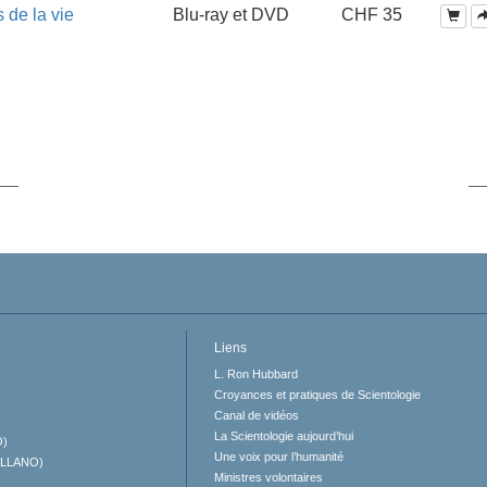
 de la vie
Blu-ray et DVD
CHF 35
Liens
L. Ron Hubbard
Croyances et pratiques de Scientologie
Canal de vidéos
La Scientologie aujourd’hui
O)
Une voix pour l’humanité
ELLANO)
Ministres volontaires