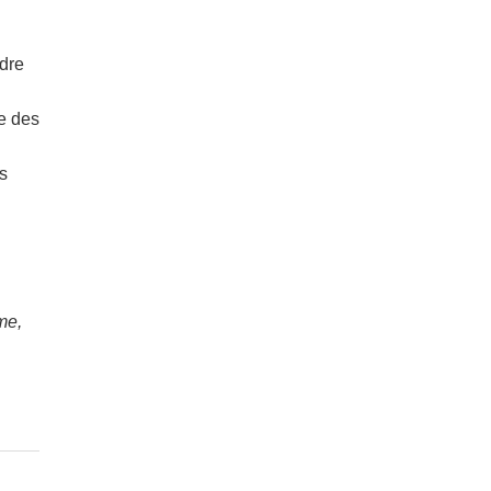
udre
se des
rs
me,