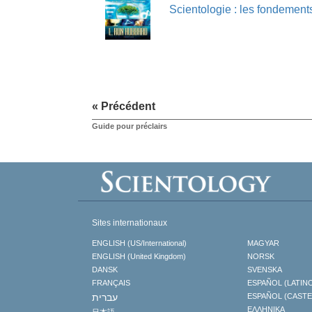
Scientologie : les fondements
« Précédent
Guide pour préclairs
Sites internationaux
ENGLISH (US/International)
MAGYAR
ENGLISH (United Kingdom)
NORSK
DANSK
SVENSKA
FRANÇAIS
ESPAÑOL (LATIN
עברית
ESPAÑOL (CAST
ΕΛΛΗΝΙΚA