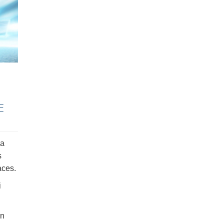
E
la
s
aces.
i
un