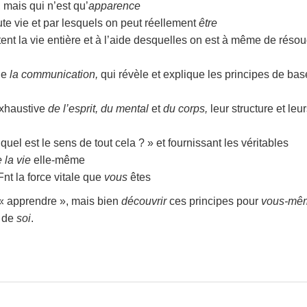
 mais qui n’est qu’
apparence
ute vie et par lesquels on peut réellement
être
ent la vie entière et à l’aide desquelles on est à même de réso
de
la communication,
qui révèle et explique les principes de ba
exhaustive
de l’esprit, du mental
et
du corps,
leur structure et leu
uel est le sens de tout cela ? » et fournissant les véritables
 la vie
elle-même
Fnt la force vitale que
vous
êtes
 « apprendre », mais bien
découvrir
ces principes pour
vous-mê
e de
soi
.