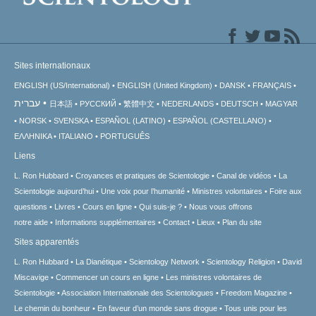
Sites internationaux
ENGLISH (US/International)
ENGLISH (United Kingdom)
DANSK
FRANÇAIS
עברית
日本語
РУССКИЙ
繁體中文
NEDERLANDS
DEUTSCH
MAGYAR
NORSK
SVENSKA
ESPAÑOL (LATINO)
ESPAÑOL (CASTELLANO)
ΕΛΛΗΝΙΚA
ITALIANO
PORTUGUÊS
Liens
L. Ron Hubbard
Croyances et pratiques de Scientologie
Canal de vidéos
La
Scientologie aujourd’hui
Une voix pour l’humanité
Ministres volontaires
Foire aux
questions
Livres
Cours en ligne
Qui suis-je ?
Nous vous offrons
notre aide
Informations supplémentaires
Contact
Lieux
Plan du site
Sites apparentés
L. Ron Hubbard
La Dianétique
Scientology Network
Scientology Religion
David
Miscavige
Commencer un cours en ligne
Les ministres volontaires de
Scientologie
Association Internationale des Scientologues
Freedom Magazine
Le chemin du bonheur
En faveur d’un monde sans drogue
Tous unis pour les