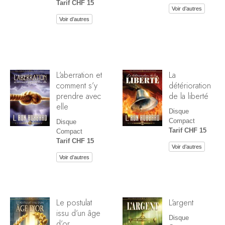
Tarif CHF 15
Voir d’autres
Voir d’autres
L’aberration et
La
comment s’y
détérioration
prendre avec
de la liberté
elle
Disque
Compact
Disque
Tarif CHF 15
Compact
Tarif CHF 15
Voir d’autres
Voir d’autres
Le postulat
L’argent
issu d’un âge
Disque
d’or