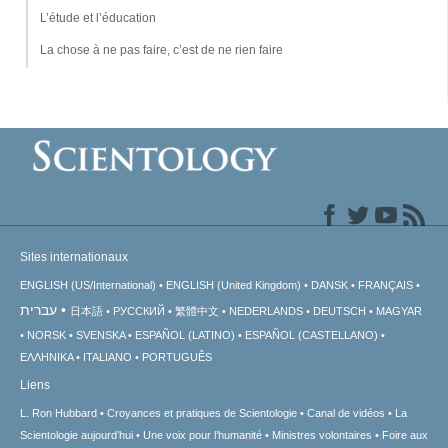
L’étude et l’éducation
La chose à ne pas faire, c’est de ne rien faire
Sites internationaux
ENGLISH (US/International)
ENGLISH (United Kingdom)
DANSK
FRANÇAIS
עברית
日本語
РУССКИЙ
繁體中文
NEDERLANDS
DEUTSCH
MAGYAR
NORSK
SVENSKA
ESPAÑOL (LATINO)
ESPAÑOL (CASTELLANO)
ΕΛΛΗΝΙΚA
ITALIANO
PORTUGUÊS
Liens
L. Ron Hubbard
Croyances et pratiques de Scientologie
Canal de vidéos
La
Scientologie aujourd’hui
Une voix pour l’humanité
Ministres volontaires
Foire aux