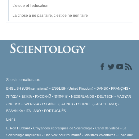
L’étude et l’éducation
La chose à ne pas faire, c’est de ne rien faire
Sites internationaux
ENGLISH (US/International)
ENGLISH (United Kingdom)
DANSK
FRANÇAIS
עברית
日本語
РУССКИЙ
繁體中文
NEDERLANDS
DEUTSCH
MAGYAR
NORSK
SVENSKA
ESPAÑOL (LATINO)
ESPAÑOL (CASTELLANO)
ΕΛΛΗΝΙΚA
ITALIANO
PORTUGUÊS
Liens
L. Ron Hubbard
Croyances et pratiques de Scientologie
Canal de vidéos
La
Scientologie aujourd’hui
Une voix pour l’humanité
Ministres volontaires
Foire aux