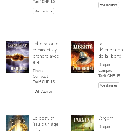
Tarif CHF 15
Voir d’autres
Voir d’autres
L’aberration et
La
comment s’y
détérioration
prendre avec
de la liberté
elle
Disque
Compact
Disque
Tarif CHF 15
Compact
Tarif CHF 15
Voir d’autres
Voir d’autres
Le postulat
L’argent
issu d’un âge
Disque
d’or