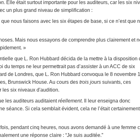
on.
Elle était surtout importante pour les auditeurs, car les six n
ec un plus grand niveau de simplification :
ue nous faisons avec les six étapes de base, si ce n’est que 
 choses. Mais nous essayons de comprendre plus clairement et 
apidement. »
sentielle que L. Ron Hubbard décida de la mettre à la disposition
i du temps ne leur permettrait pas d’assister à un ACC de six
bard de Londres, que L. Ron Hubbard convoqua le 8 novembre 
res, Brunswick House. Au cours des
trois jours
suivants, ces
 les six niveaux d'audition.
e les auditeurs auditaient
réellement
. Il leur enseigna donc
e séance. Si cela semblait évident, cela ne l’était certainement
 fois, pendant cinq heures, nous avons demandé à une femme 
inalement une réponse claire : “Je suis auditée.”