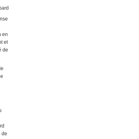
bard
ense
n en
t et
é de
de
de
s
rd
s de