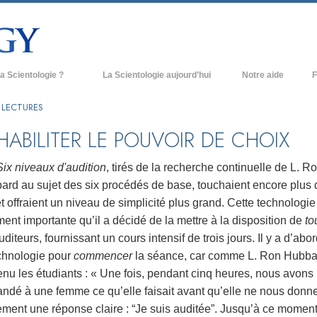
a Scientologie ?
La Scientologie aujourd’hui
Notre aide
F
iques
Églises de Scientologie
Ant
 LECTURES
e Scientologie
Nouvelles Églises de Scientologie
À l
HABILITER LE POUVOIR DE CHOIX
et la Scientologie
Organisations avancées
L’o
Six niveaux d'audition
, tirés de la recherche continuelle de L. R
entologue
Base à terre de Flag
ard au sujet des six procédés de base, touchaient encore plus 
t offraient un niveau de simplicité plus grand. Cette technologie 
 église
Freewinds
ment importante qu’il a décidé de la mettre à la disposition de
to
ase de la Scientologie
Apporter la Scientologie au monde
uditeurs, fournissant un cours intensif de trois jours. Il y a d’abo
entier
echnologie pour
commencer
la séance, car comme L. Ron Hubba
e introduction
David Miscavige - Chef ecclésiastique
nu les étudiants : « Une fois, pendant cinq heures, nous avons
de la Scientologie
ndé à une femme ce qu’elle faisait avant qu’elle ne nous donn
grandeur ?
ement une réponse claire : “Je suis auditée”. Jusqu’à ce moment