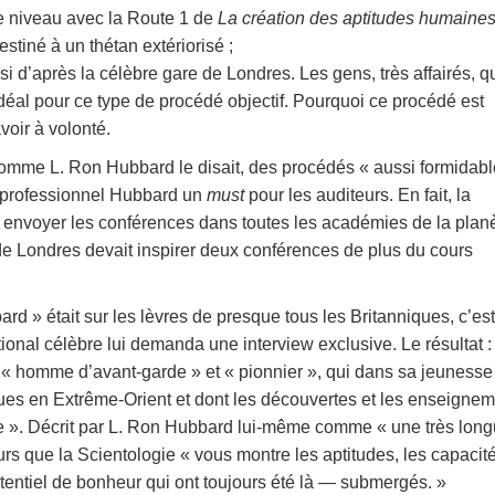
e niveau avec la Route 1 de
La création des aptitudes humaine
stiné à un thétan extériorisé ;
 d’après la célèbre gare de Londres. Les gens, très affairés, qu
déal pour ce type de procédé objectif. Pourquoi ce procédé est
voir à volonté.
, comme L. Ron Hubbard le disait, des procédés « aussi formidab
s professionnel Hubbard un
must
pour les auditeurs. En fait, la
fit envoyer les conférences dans toutes les académies de la plan
e Londres devait inspirer deux conférences de plus du cours
 » était sur les lèvres de presque tous les Britanniques, c’est
ional célèbre lui demanda une interview exclusive. Le résultat :
’« homme d’avant-garde » et « pionnier », qui dans sa jeunesse
ues en Extrême-Orient et dont les découvertes et les enseigne
e ». Décrit par L. Ron Hubbard lui-même comme « une très lon
cteurs que la Scientologie « vous montre les aptitudes, les capacit
potentiel de bonheur qui ont toujours été là — submergés. »