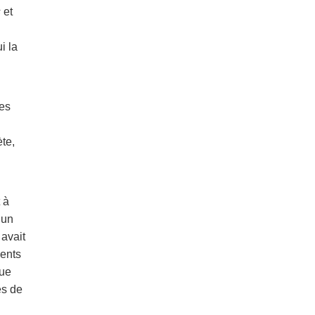
s
et
i la
les
ète,
 à
 un
 avait
ments
gue
és de