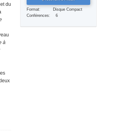
jet du
Réponses aux drogues
Format:
Disque Compact
a
Conférences:
6
Les enfants
e
Des outils pour le monde du travail
veau
 à
L’éthique et les conditions
r
La raison de l’oppression
Les investigations
ies
Les fondements de l’organisation
 deux
Les fondements des relations publiques
Cibles et buts
La technologie de l’étude
La communication