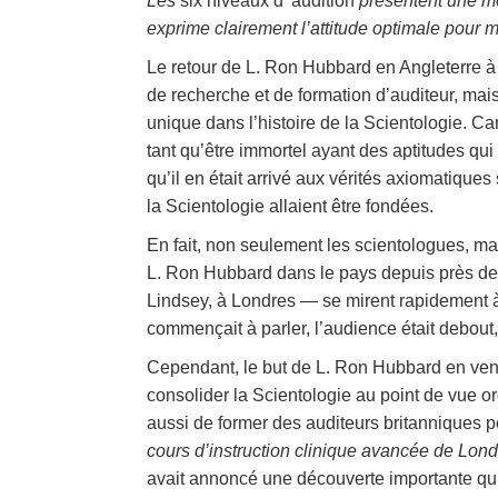
Les
six niveaux d' audition
présentent une mé
exprime clairement l’attitude optimale pour 
Le retour de L. Ron Hubbard en Angleterre à 
de recherche et de formation d’auditeur, mais 
unique dans l’histoire de la Scientologie. Ca
tant qu’être immortel ayant des aptitudes qu
qu’il en était arrivé aux vérités axiomatiques s
la Scientologie allaient être fondées.
En fait, non seulement les scientologues, ma
L. Ron Hubbard dans le pays depuis près de
Lindsey, à Londres — se mirent rapidement à
commençait à parler, l’audience était debou
Cependant, le but de L. Ron Hubbard en vena
consolider la Scientologie au point de vue o
aussi de former des auditeurs britanniques p
cours d’instruction clinique avancée de Lond
avait annoncé une découverte importante qui