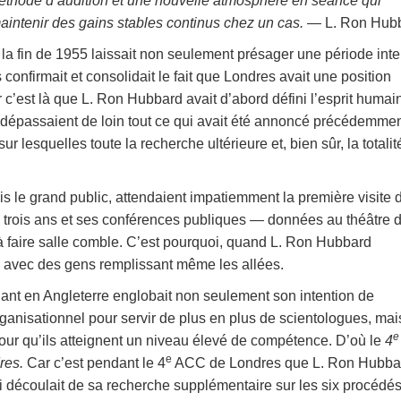
thode d’audition et une nouvelle atmosphère en séance qui
maintenir des gains stables continus chez un cas.
— L. Ron Hub
la fin de 1955 laissait non seulement présager une période int
confirmait et consolidait le fait que Londres avait une position
r c’est là que L. Ron Hubbard avait d’abord défini l’esprit humai
i dépassaient de loin tout ce qui avait été annoncé précédemmen
ur lesquelles toute la recherche ultérieure et, bien sûr, la totalit
is le grand public, attendaient impatiemment la première visite 
 trois ans et ses conférences publiques — données au théâtre 
 faire salle comble. C’est pourquoi, quand L. Ron Hubbard
t, avec des gens remplissant même les allées.
nt en Angleterre englobait non seulement son intention de
rganisationnel pour servir de plus en plus de scientologues, mai
e
our qu’ils atteignent un niveau élevé de compétence. D’où le
4
e
res.
Car c’est pendant le 4
ACC de Londres que L. Ron Hubba
 découlait de sa recherche supplémentaire sur les six procédé