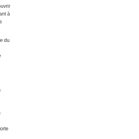
uvrir
ant à
s
ce du
e
n
e
orte