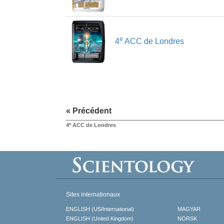
e
4
ACC de Londres
« Précédent
e
4
ACC de Londres
Sites internationaux
ENGLISH (US/International)
MAGYAR
ENGLISH (United Kingdom)
NORSK