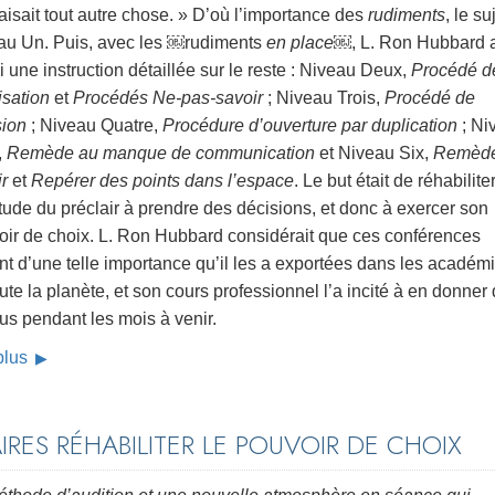
faisait tout autre chose. » D’où l’importance des
rudiments
, le su
au Un. Puis, avec les ￼rudiments
en place
￼, L. Ron Hubbard 
i une instruction détaillée sur le reste : Niveau Deux,
Procédé d
isation
et
Procédés Ne-pas-savoir
; Niveau Trois,
Procédé de
sion
; Niveau Quatre,
Procédure d’ouverture par duplication
; Ni
,
Remède au manque de communication
et Niveau Six,
Remède
ir
et
Repérer des points dans l’espace
. Le but était de réhabilite
itude du préclair à prendre des décisions, et donc à exercer son
oir de choix. L. Ron Hubbard considérait que ces conférences
nt d’une telle importance qu’il les a exportées dans les académ
ute la planète, et son cours professionnel l’a incité à en donner
us pendant les mois à venir.
 plus
RES RÉHABILITER LE POUVOIR DE CHOIX