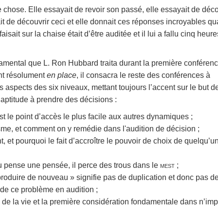
re chose. Elle essayait de revoir son passé, elle essayait de déco
ait de découvrir ceci et elle donnait ces réponses incroyables qu
aisait sur la chaise était d’être auditée et il lui a fallu cinq heure
mental que L. Ron Hubbard traita durant la première conféren
nt résolument
en place
, il consacra le reste des conférences à
s aspects des six niveaux, mettant toujours l’accent sur le but d
 aptitude à prendre des décisions :
t le point d’accès le plus facile aux autres dynamiques ;
me, et comment on y remédie dans l'audition de décision ;
t, et pourquoi le fait d’accroître le pouvoir de choix de quelqu’u
 pense une pensée, il perce des trous dans le
mest
;
produire de nouveau » signifie pas de duplication et donc pas d
 de ce problème en audition ;
 de la vie et la première considération fondamentale dans n’imp