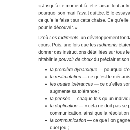
« Jusqu’à ce moment-là, elle faisait tout aut
pourquoi son mari l’avait quittée. Elle essay
ce qu’elle faisait sur cette chaise. Ce qu’elle f
pour le découvrir. »
D’où
Les rudiments
, un développement fonda
cours. Puis, une fois que les
rudiments
étaie
donner des instructions détaillées sur tous le
rétablir le
pouvoir de choix
du préclair et son
la première dynamique —
pourquoi c’es
la restimulation —
ce qu’est le mécanis
les quatre tolérances —
ce qu’elles son
augmente sa tolérance ;
la pensée
— chaque fois qu’un individu
la duplication —
« cela ne doit pas se 
communication, ainsi que la résolution
la communication —
ce que l’on gagne
quel jeu ;