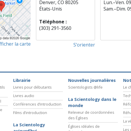
Denver, CO 80205
Lun.
–
Ven.
0
États-Unis
Sam.
–
Dim.
0
Téléphone :
(303) 291-3560
fficher la carte
S’orienter
Librairie
Nouvelles journalières
Not
ils
Livres pour débutants
Scientologists @life
Le 
Livres audio
Tech
La Scientology dans le
l
Conférences d’introduction
Réfo
monde
ie
Releveur de coordonnées
Films d’introduction
Réha
des Églises
La v
La Scientology
Églises idéales de
Les 
aujourd’hui