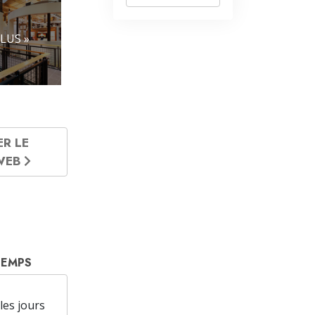
LUS »
ER LE
 WEB
TEMPS
les jours