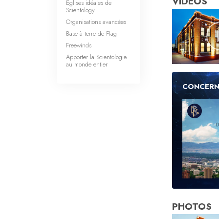
VIDÉOS
Églises idéales de
Scientology
Organisations avancées
Base à terre de Flag
Freewinds
Apporter la Scientologie
au monde entier
CONCERN
PHOTOS