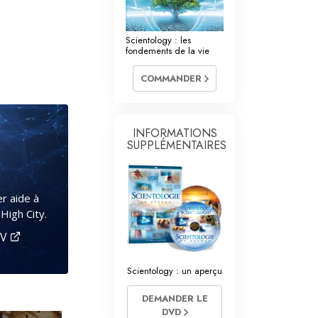
La communication
Scientology : les
fondements de la vie
COMMANDER
INFORMATIONS
SUPPLÉMENTAIRES
r aide à
High City.
TV
Scientology : un aperçu
DEMANDER LE
DVD