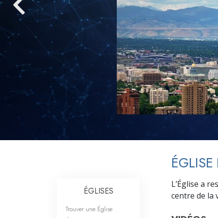
Qu’est-ce que la gran
ÉGLISE
L’Église a re
ÉGLISES
centre de la v
Trouver une Église