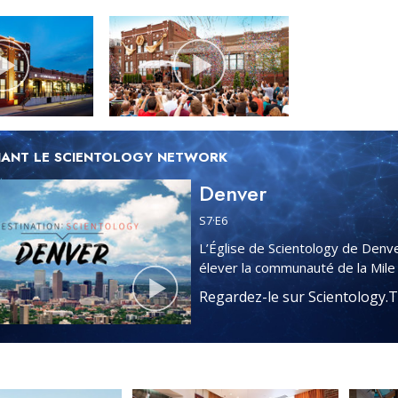
ANT LE SCIENTOLOGY NETWORK
Denver
S
7
·E
6
L’Église de Scientology de Denve
élever la communauté de la Mile 
Regardez-le sur Scientology.