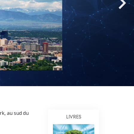
L’échelle des tons émotionnels
Réponses aux drogues
Les enfants
Des outils pour le monde du travail
L’éthique et les conditions
La raison de l’oppression
Les investigations
Les fondements de l’organisation
Les fondements des relations publiques
Cibles et buts
ark, au sud du
LIVRES
La technologie de l’étude