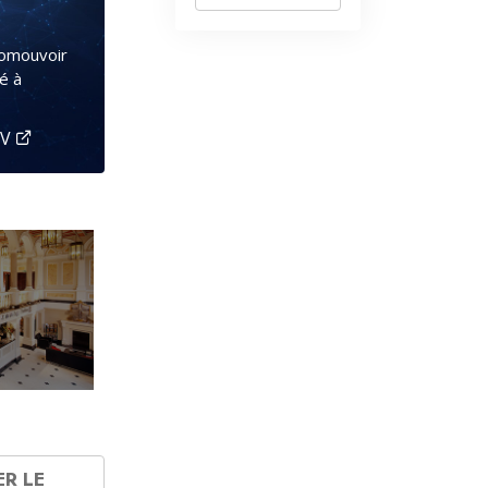
romouvoir
é à
TV
ER LE