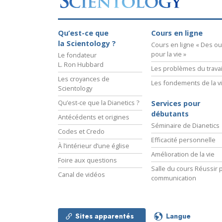
Qu’est-ce que
Cours en ligne
la Scientology ?
Cours en ligne « Des out
pour la vie »
Le fondateur
L. Ron Hubbard
Les problèmes du travai
Les croyances de
Les fondements de la v
Scientology
Qu’est-ce que la Dianetics ?
Services pour
débutants
Antécédents et origines
Séminaire de Dianetics
Codes et Credo
Efficacité personnelle
À l’intérieur d’une église
Amélioration de la vie
Foire aux questions
Salle du cours Réussir p
Canal de vidéos
communication
Sites apparentés
Langue