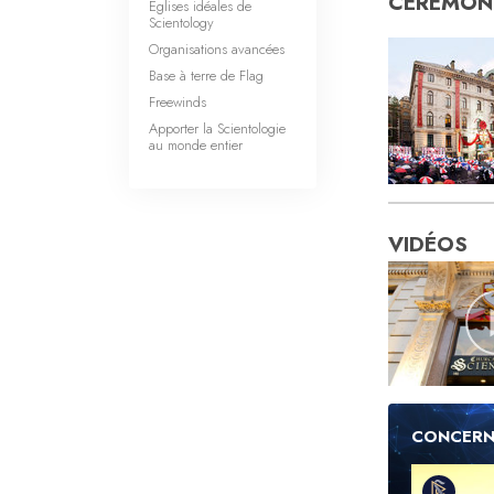
CÉRÉMONI
Églises idéales de
Scientology
Organisations avancées
Base à terre de Flag
Freewinds
Apporter la Scientologie
au monde entier
VIDÉOS
CONCERN