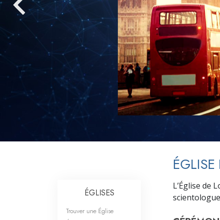
Qu’est-ce que la gran
ÉGLISE
L’Église de 
ÉGLISES
scientologues
Trouver une Église