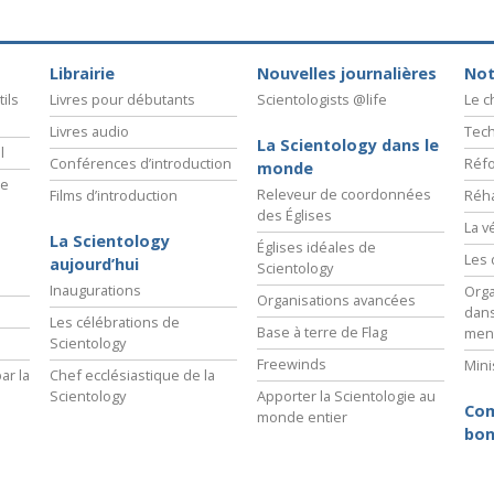
Librairie
Nouvelles journalières
Not
ils
Livres pour débutants
Scientologists @life
Le 
Livres audio
Tech
La Scientology dans le
l
Conférences d’introduction
Réfo
monde
ie
Releveur de coordonnées
Films d’introduction
Réha
des Églises
La v
La Scientology
Églises idéales de
Les 
aujourd’hui
Scientology
Inaugurations
Orga
Organisations avancées
dans
Les célébrations de
Base à terre de Flag
men
Scientology
Freewinds
Mini
ar la
Chef ecclésiastique de la
Scientology
Apporter la Scientologie au
Com
monde entier
bon