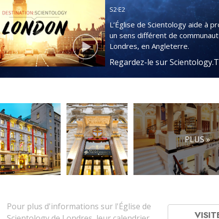
S
2
·E
2
L’Église de Scientology aide à p
un sens différent de communaut
Londres, en Angleterre.
Regardez-le sur Scientology.
PLUS »
Pour plus d'informations sur l'Église de
VISIT
Scientology de Londres, leur calendrier