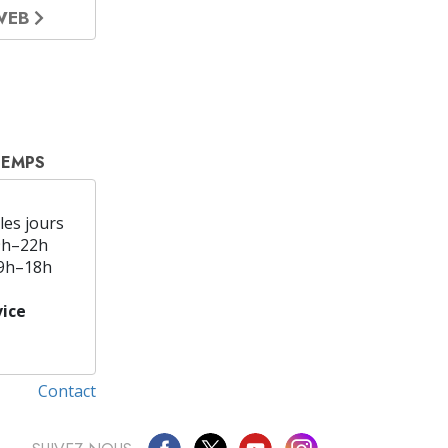
 WEB
TEMPS
les jours
9h–22h
9h–18h
ice
Contact