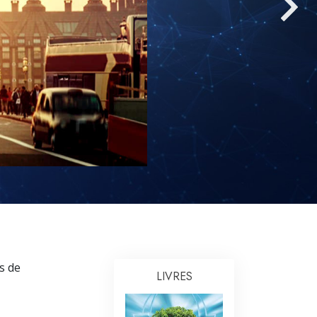
L’échelle des tons émotionnels
Réponses aux drogues
Les enfants
Des outils pour le monde du travail
L’éthique et les conditions
La raison de l’oppression
Les investigations
Les fondements de l’organisation
Les fondements des relations publiques
Cibles et buts
s de
LIVRES
La technologie de l’étude