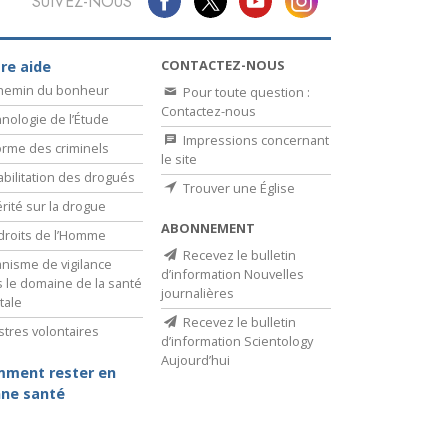
SUIVEZ-NOUS
CONTACTEZ-NOUS
re aide
chemin du bonheur
Pour toute question :
Contactez-nous
nologie de l’Étude
Impressions concernant
rme des criminels
le site
bilitation des drogués
Trouver une Église
érité sur la drogue
ABONNEMENT
droits de l’Homme
Recevez le bulletin
nisme de vigilance
d’information Nouvelles
 le domaine de la santé
journalières
tale
Recevez le bulletin
stres volontaires
d’information Scientology
Aujourd’hui
ment rester en
ne santé