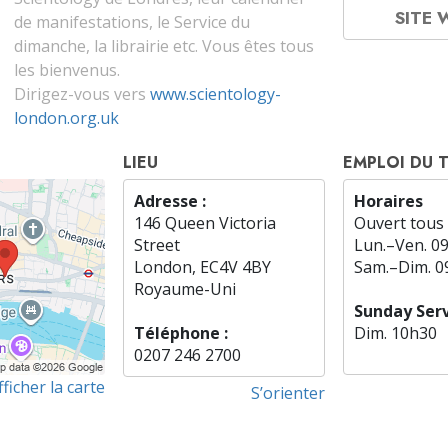
SITE
de manifestations, le Service du
dimanche, la librairie etc. Vous êtes tous
les bienvenus.
Dirigez-vous vers
www.scientology-
london.org.uk
LIEU
EMPLOI DU 
Adresse :
Horaires
146 Queen Victoria
Ouvert tous 
Street
Lun.
–
Ven.
0
London, EC4V 4BY
Sam.
–
Dim.
0
Royaume-Uni
Sunday Serv
Téléphone :
Dim.
10h30
0207 246 2700
fficher la carte
S’orienter