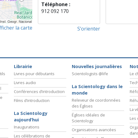
Téléphone :
912 092 170
fficher la carte
S’orienter
Librairie
Nouvelles journalières
Not
ils
Livres pour débutants
Scientologists @life
Le 
Livres audio
Tech
La Scientology dans le
l
Conférences d’introduction
Réfo
monde
ie
Releveur de coordonnées
Films d’introduction
Réha
des Églises
La v
La Scientology
Églises idéales de
Les 
aujourd’hui
Scientology
Inaugurations
Orga
Organisations avancées
dans
Les célébrations de