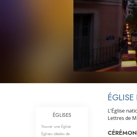
Qu’est-ce que la gran
ÉGLISE
L’Église nat
ÉGLISES
Lettres de M
Trouver une Église
CÉRÉMONI
Églises idéales de