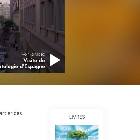
L’échelle des tons émotionnels
Réponses aux drogues
Les enfants
Des outils pour le monde du travail
L’éthique et les conditions
Voir la vidéo
Visite de
La raison de l’oppression
entologie d’Espagne
Les investigations
Les fondements de l’organisation
Les fondements des relations publiques
artier des
Cibles et buts
LIVRES
La technologie de l’étude