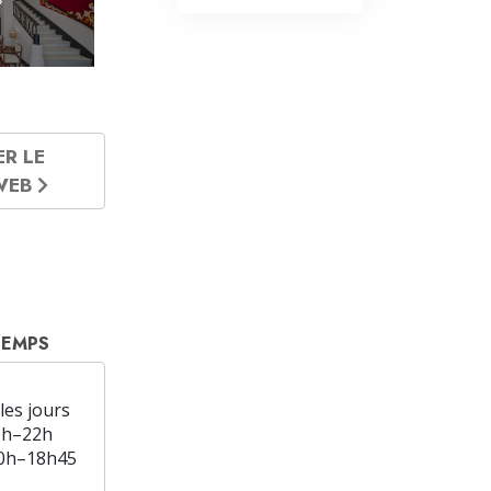
ER LE
 WEB
TEMPS
les jours
0h–22h
0h–18h45