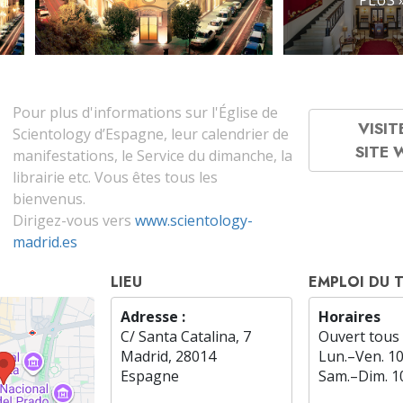
Pour plus d'informations sur l'Église de
VISIT
Scientology d’Espagne, leur calendrier de
SITE
manifestations, le Service du dimanche, la
librairie etc. Vous êtes tous les
bienvenus.
Dirigez-vous vers
www.scientology-
madrid.es
LIEU
EMPLOI DU 
Adresse :
Horaires
C/ Santa Catalina, 7
Ouvert tous 
Madrid, 28014
Lun.
–
Ven.
1
Espagne
Sam.
–
Dim.
1