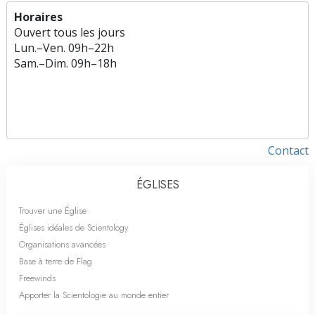
Horaires
Ouvert tous les jours
Lun.
–
Ven.
09h–22h
Sam.
–
Dim.
09h–18h
Contact
ÉGLISES
Trouver une Église
Églises idéales de Scientology
Organisations avancées
Base à terre de Flag
Freewinds
Apporter la Scientologie au monde entier