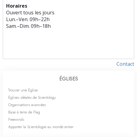
Horaires
Ouvert tous les jours
Lun.
–
Ven.
09h–22h
Sam.
–
Dim.
09h–18h
Contact
ÉGLISES
Trouver une Église
Églises idéales de Scientology
Organisations avancées
Base à terre de Flag
Freewinds
Apporter la Scientologie au monde entier