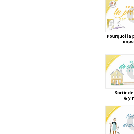
Pourquoi la 
impo
Sortir d
& y 