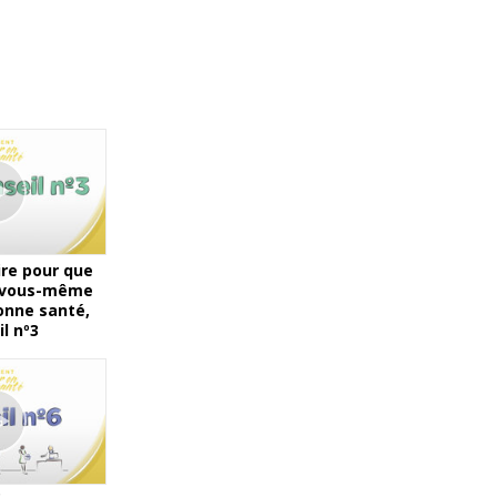
re pour que
& vous-même
onne santé,
l nº3