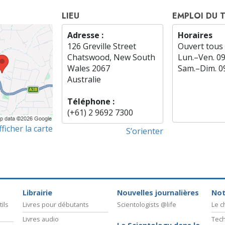
LIEU
EMPLOI DU 
Adresse :
Horaires
126 Greville Street
Ouvert tous 
Chatswood, New South
Lun.
–
Ven.
0
Wales 2067
Sam.
–
Dim.
0
Australie
Téléphone :
(+61) 2 9692 7300
fficher la carte
S’orienter
Librairie
Nouvelles journalières
Not
ils
Livres pour débutants
Scientologists @life
Le 
Livres audio
Tech