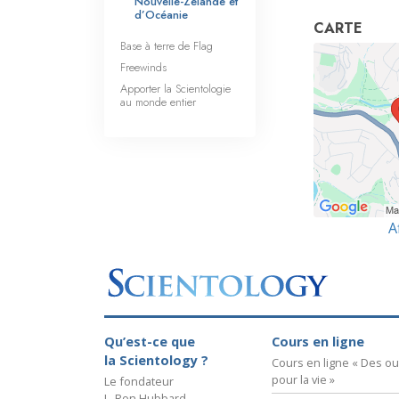
Nouvelle-Zélande et
d’Océanie
CARTE
Base à terre de Flag
Freewinds
Apporter la Scientologie
au monde entier
A
Qu’est-ce que
Cours en ligne
la Scientology ?
Cours en ligne « Des out
pour la vie »
Le fondateur
L. Ron Hubbard