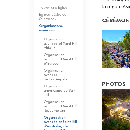
la région Asi
Trouver une Église
Églises idéales de
Scientology
CÉRÉMONI
Organisations
avancées
Organisation
avancée et Saint Hill
Afrique
Organisation
avancée et Saint Hill
d’Europe
Organisation
avancée
de Los Angeles
PHOTOS
Organisation
américaine de Saint
Hill
Organisation
avancée et Saint Hill
Royaume-Uni
Organisation
avancée et Saint Hill
d’Australie, de