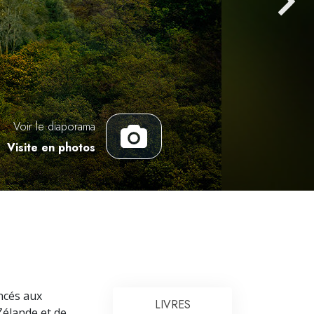
L’échelle des tons émotionnels
Réponses aux drogues
Les enfants
Des outils pour le monde du travail
L’éthique et les conditions
Voir le diaporama
Visite en photos
La raison de l’oppression
Les investigations
Les fondements de l’organisation
Les fondements des relations publiques
Cibles et buts
La technologie de l’étude
ancés aux
LIVRES
Zélande et de