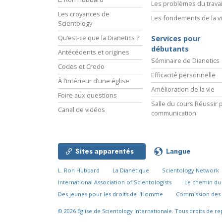
Les problèmes du travai
Les croyances de
Les fondements de la v
Scientology
Qu’est-ce que la Dianetics ?
Services pour
débutants
Antécédents et origines
Séminaire de Dianetics
Codes et Credo
Efficacité personnelle
À l’intérieur d’une église
Amélioration de la vie
Foire aux questions
Salle du cours Réussir p
Canal de vidéos
communication
Sites apparentés
Langue
L. Ron Hubbard
La Dianétique
Scientology Network
International Association of Scientologists
Le chemin d
Des jeunes pour les droits de l’Homme
Commission des 
© 2026
Église de Scientology Internationale.
Tous droits de re