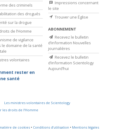
Impressions concernant
rme des criminels
le site
bilitation des drogués
Trouver une Église
érité sur la drogue
ABONNEMENT
droits de l’Homme
Recevez le bulletin
nisme de vigilance
d’information Nouvelles
 le domaine de la santé
journalières
tale
Recevez le bulletin
stres volontaires
d’information Scientology
Aujourd’hui
ment rester en
ne santé
Les ministres volontaires de Scientology
r les droits de l’Homme
 matière de cookies
•
Conditions d’utilisation
•
Mentions légales