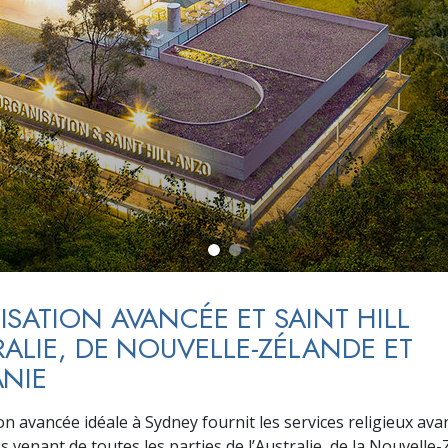
deur ?
SATION AVANCÉE ET SAINT HILL
RALIE, DE NOUVELLE-ZÉLANDE ET
NIE
on avancée idéale à Sydney fournit les services religieux av
 venant de toutes les parties de l’Australie, de la Nouvelle-