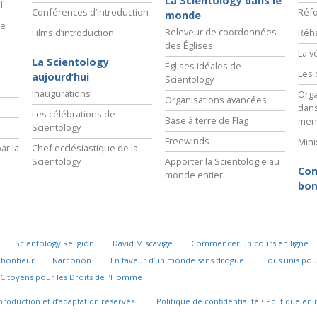
La Scientology dans le
l
Conférences d’introduction
Réfo
monde
ie
Releveur de coordonnées
Films d’introduction
Réha
des Églises
La v
La Scientology
Églises idéales de
Les 
aujourd’hui
Scientology
Inaugurations
Orga
Organisations avancées
dans
Les célébrations de
Base à terre de Flag
men
Scientology
Freewinds
Mini
ar la
Chef ecclésiastique de la
Scientology
Apporter la Scientologie au
Com
monde entier
bon
Scientology Religion
David Miscavige
Commencer un cours en ligne
u bonheur
Narconon
En faveur d’un monde sans drogue
Tous unis pou
Citoyens pour les Droits de l’Homme
production et d’adaptation réservés.
Politique de confidentialité
•
Politique en