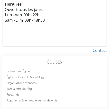
Horaires
Ouvert tous les jours
Lun.
–
Ven.
09h–22h
Sam.
–
Dim.
09h–18h30
Contact
ÉGLISES
Trouver une Église
Églises idéales de Scientology
Organisations avancées
Base à terre de Flag
Freewinds
Apporter la Scientologie au monde entier