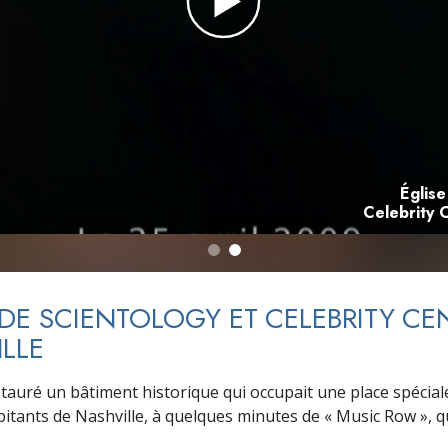
deur ?
Église
Celebrity 
 DE SCIENTOLOGY ET CELEBRITY CE
LLE
estauré un bâtiment historique qui occupait une place spécial
itants de Nashville, à quelques minutes de « Music Row », qu