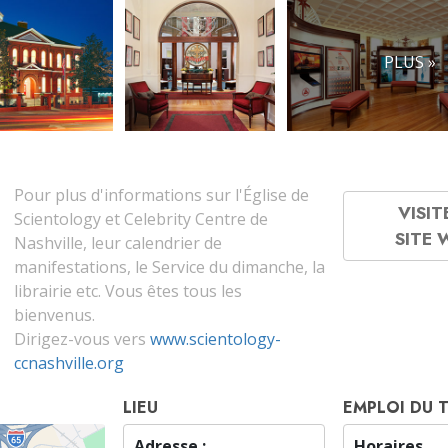
PLUS »
Pour plus d'informations sur l'Église de
VISIT
Scientology et Celebrity Centre de
SITE
Nashville, leur calendrier de
manifestations, le Service du dimanche, la
librairie etc. Vous êtes tous les
bienvenus.
Dirigez-vous vers
www.scientology-
ccnashville.org
LIEU
EMPLOI DU 
Adresse :
Horaires