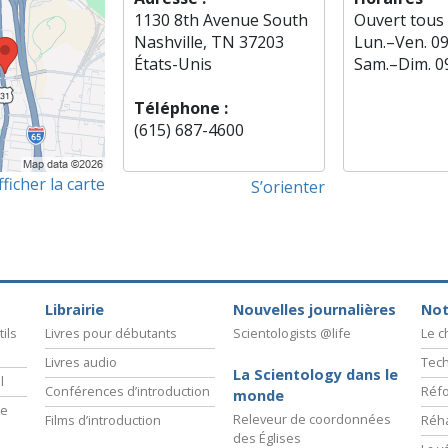
1130 8th Avenue South
Ouvert tous 
Nashville, TN 37203
Lun.
–
Ven.
0
États-Unis
Sam.
–
Dim.
0
Téléphone :
(615) 687-4600
fficher la carte
S’orienter
Librairie
Nouvelles journalières
Not
ils
Livres pour débutants
Scientologists @life
Le 
Livres audio
Tech
La Scientology dans le
l
Conférences d’introduction
Réfo
monde
ie
Releveur de coordonnées
Films d’introduction
Réha
des Églises