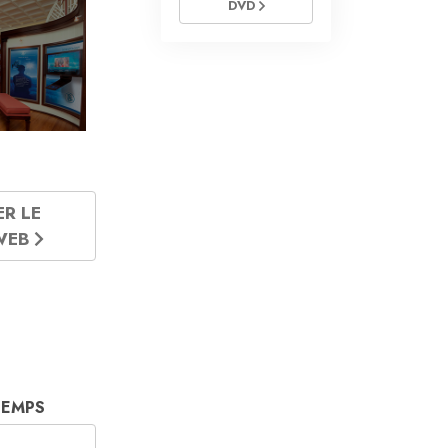
DVD
ER LE
 WEB
TEMPS