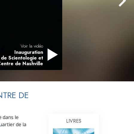
L’échelle des tons émotionnels
Réponses aux drogues
Les enfants
Des outils pour le monde du travail
Voir la vidéo
L’éthique et les conditions
Inauguration
 de Scientologie et
La raison de l’oppression
Centre de Nashville
Les investigations
Les fondements de l’organisation
NTRE DE
Les fondements des relations publiques
Cibles et buts
e dans le
LIVRES
La technologie de l’étude
artier de la