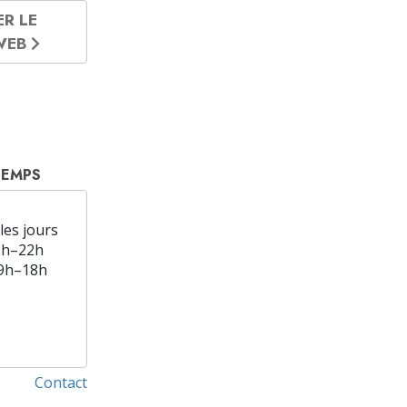
ER LE
 WEB
TEMPS
les jours
9h–22h
9h–18h
Contact