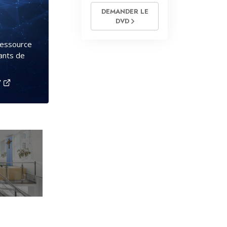
DEMANDER LE
DVD
ressource
tants de
V