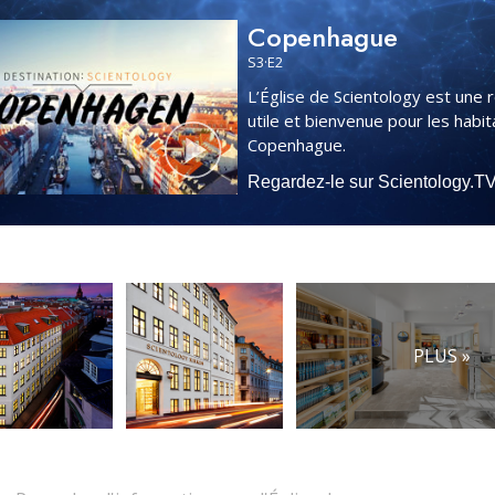
Copenhague
S
3
·E
2
L’Église de Scientology est une 
utile et bienvenue pour les habi
Copenhague.
Regardez-le sur Scientology.T
PLUS »