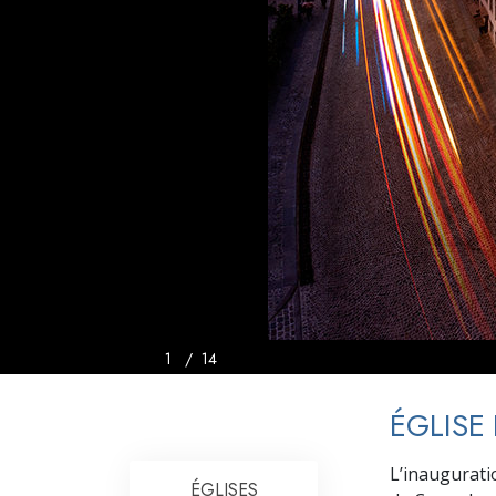
Qu’est-ce que la gran
1
/
14
ÉGLISE
L’inauguratio
ÉGLISES