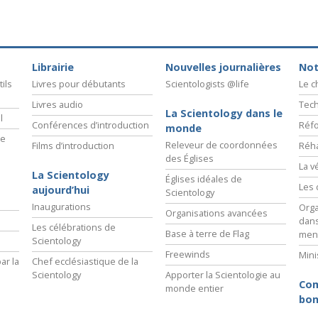
Librairie
Nouvelles journalières
Not
ils
Livres pour débutants
Scientologists @life
Le 
Livres audio
Tech
La Scientology dans le
l
Conférences d’introduction
Réfo
monde
ie
Releveur de coordonnées
Films d’introduction
Réha
des Églises
La v
La Scientology
Églises idéales de
Les 
aujourd’hui
Scientology
Inaugurations
Orga
Organisations avancées
dans
Les célébrations de
Base à terre de Flag
men
Scientology
Freewinds
Mini
ar la
Chef ecclésiastique de la
Scientology
Apporter la Scientologie au
Com
monde entier
bon