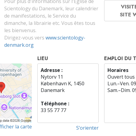
Pour plus d'informations sur l'Église de
VISIT
Scientology du Danemark, leur calendrier
SITE
de manifestations, le Service du
dimanche, la librairie etc. Vous êtes tous
les bienvenus.
Dirigez-vous vers
www.scientology-
denmark.org
LIEU
EMPLOI DU 
Adresse :
Horaires
Nytorv 11
Ouvert tous 
København K, 1450
Lun.
–
Ven.
0
Danemark
Sam.
–
Dim.
0
Téléphone :
33 55 77 77
fficher la carte
S’orienter