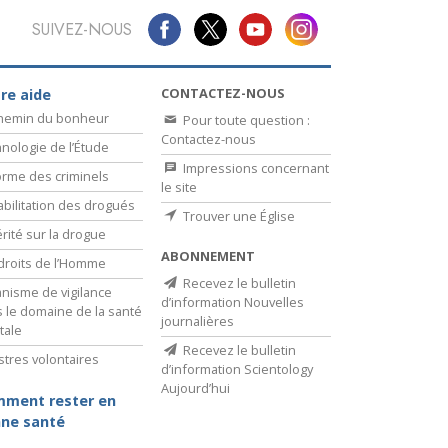
SUIVEZ-NOUS
CONTACTEZ-NOUS
re aide
chemin du bonheur
Pour toute question :
Contactez-nous
nologie de l’Étude
Impressions concernant
rme des criminels
le site
bilitation des drogués
Trouver une Église
érité sur la drogue
ABONNEMENT
droits de l’Homme
Recevez le bulletin
nisme de vigilance
d’information Nouvelles
 le domaine de la santé
journalières
tale
Recevez le bulletin
stres volontaires
d’information Scientology
Aujourd’hui
ment rester en
ne santé