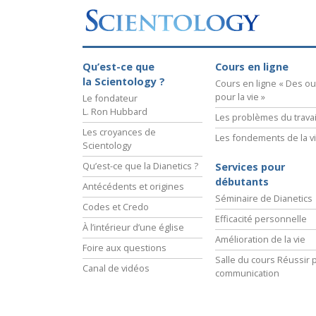
Qu’est-ce que
Cours en ligne
la Scientology ?
Cours en ligne « Des out
pour la vie »
Le fondateur
L. Ron Hubbard
Les problèmes du travai
Les croyances de
Les fondements de la v
Scientology
Qu’est-ce que la Dianetics ?
Services pour
débutants
Antécédents et origines
Séminaire de Dianetics
Codes et Credo
Efficacité personnelle
À l’intérieur d’une église
Amélioration de la vie
Foire aux questions
Salle du cours Réussir p
Canal de vidéos
communication