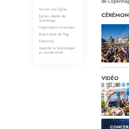
de Copenhag
Trouver une Église
CÉRÉMONI
Églises idéales de
Scientology
Organisations avancées
Base à terre de Flag
Freewinds
Apporter la Scientologie
au monde entier
VIDÉO
CONCER