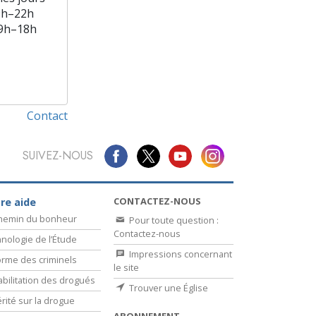
9h–22h
9h–18h
Contact
SUIVEZ-NOUS
CONTACTEZ-NOUS
re aide
chemin du bonheur
Pour toute question :
Contactez-nous
nologie de l’Étude
Impressions concernant
rme des criminels
le site
bilitation des drogués
Trouver une Église
érité sur la drogue
ABONNEMENT