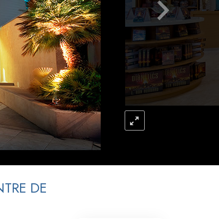
L’échelle des tons émotionnels
Réponses aux drogues
Les enfants
Des outils pour le monde du travail
L’éthique et les conditions
La raison de l’oppression
Les investigations
Les fondements de l’organisation
Les fondements des relations publiques
Cibles et buts
NTRE DE
La technologie de l’étude