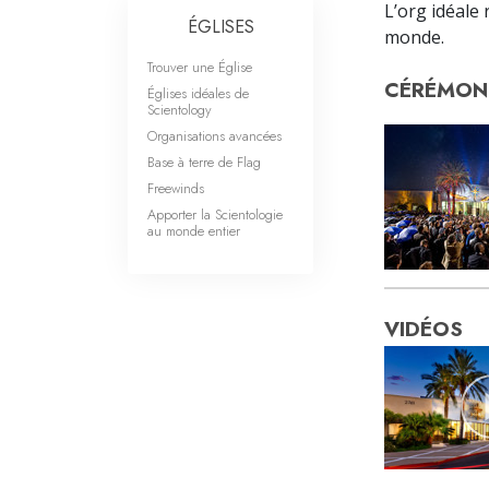
L’org idéale 
ÉGLISES
monde.
Trouver une Église
CÉRÉMONI
Églises idéales de
Scientology
Organisations avancées
Base à terre de Flag
Freewinds
Apporter la Scientologie
au monde entier
VIDÉOS