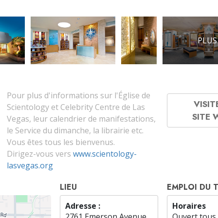
PLUS
Pour plus d'informations sur l'Église de
VISIT
Scientology et Celebrity Centre de Las
SITE
Vegas, leur calendrier de manifestations,
le Service du dimanche, la librairie etc.
Vous êtes tous les bienvenus.
Dirigez-vous vers
www.scientology-
lasvegas.org
LIEU
EMPLOI DU 
Adresse :
Horaires
2761 Emerson Avenue
Ouvert tous 