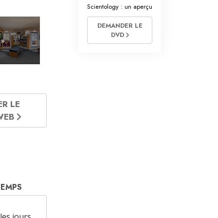
Scientology : un aperçu
DEMANDER LE
DVD
 »
ER LE
 WEB
TEMPS
les jours