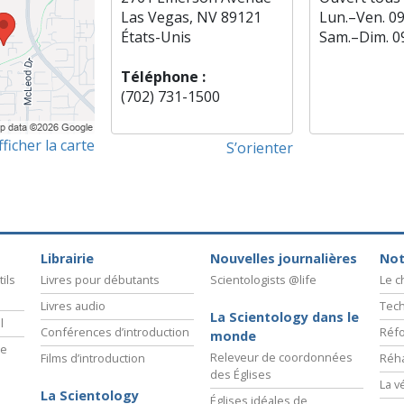
Las Vegas, NV 89121
Lun.
–
Ven.
0
États-Unis
Sam.
–
Dim.
0
Téléphone :
(702) 731-1500
fficher la carte
S’orienter
Librairie
Nouvelles journalières
Not
ils
Livres pour débutants
Scientologists @life
Le 
Livres audio
Tech
La Scientology dans le
l
Conférences d’introduction
Réfo
monde
ie
Releveur de coordonnées
Films d’introduction
Réha
des Églises
La v
La Scientology
Églises idéales de