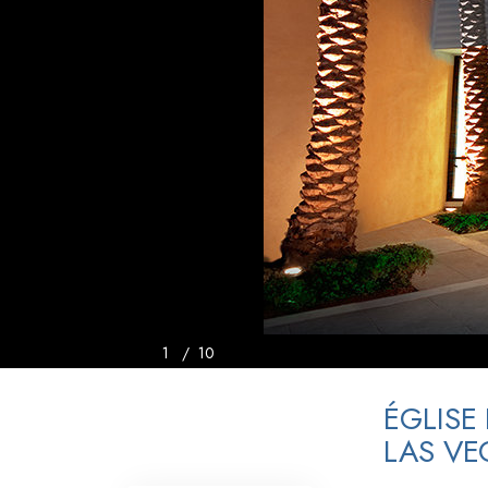
Qu’est-ce que la gran
1
/
10
ÉGLISE
LAS VE