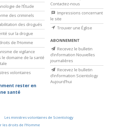
Contactez-nous
nologie de l’Étude
Impressions concernant
rme des criminels
le site
bilitation des drogués
Trouver une Église
érité sur la drogue
ABONNEMENT
droits de l’Homme
Recevez le bulletin
nisme de vigilance
d’information Nouvelles
 le domaine de la santé
journalières
tale
Recevez le bulletin
stres volontaires
d’information Scientology
Aujourd’hui
ment rester en
ne santé
Les ministres volontaires de Scientology
r les droits de l’Homme