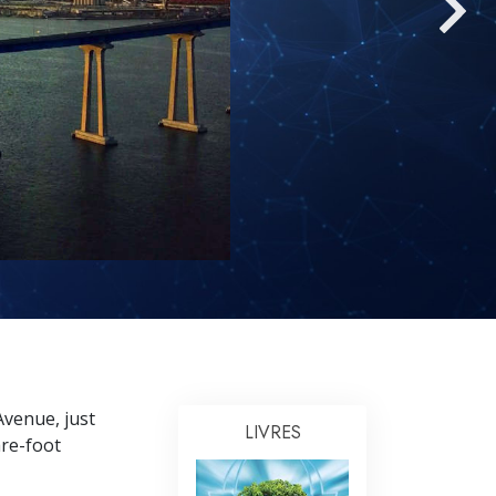
L’échelle des tons émotionnels
Réponses aux drogues
Les enfants
Des outils pour le monde du travail
L’éthique et les conditions
La raison de l’oppression
Les investigations
Les fondements de l’organisation
Les fondements des relations publiques
Cibles et buts
venue, just
LIVRES
are-foot
La technologie de l’étude