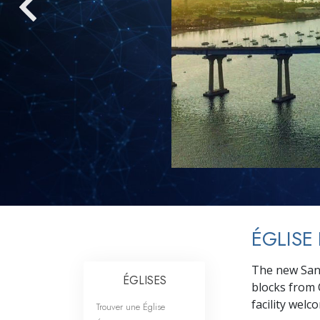
Qu’est-ce que la gran
ÉGLISE
The new San 
ÉGLISES
blocks from 
facility wel
Trouver une Église