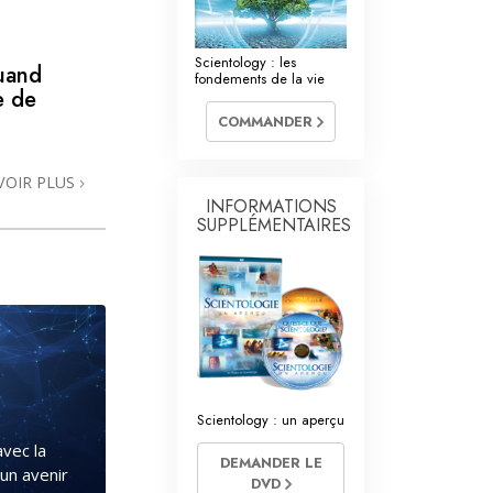
La communication
Scientology : les
quand
fondements de la vie
e de
COMMANDER
VOIR PLUS
INFORMATIONS
SUPPLÉMENTAIRES
Scientology : un aperçu
avec la
DEMANDER LE
un avenir
DVD