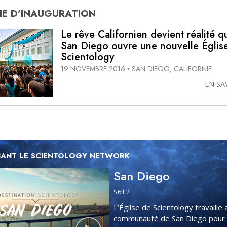
E D’
INAUGURATION
Le rêve Californien devient réalité 
San Diego ouvre une nouvelle Églis
Scientology
19 NOVEMBRE 2016
SAN DIEGO, CALIFORNIE
•
EN SA
ANT LE SCIENTOLOGY NETWORK
San Diego
S
6
·E
2
L’Église de Scientology travaille 
communauté de San Diego pour 