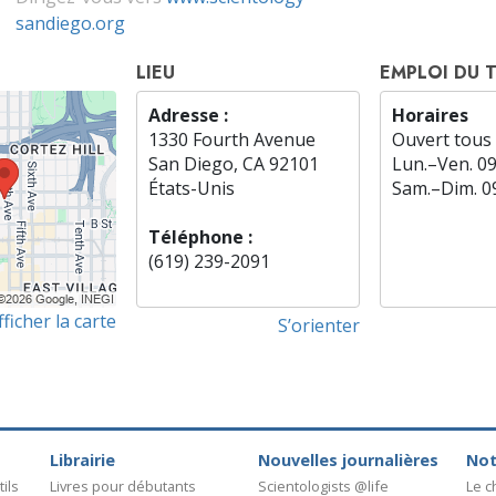
sandiego.org
LIEU
EMPLOI DU 
Adresse :
Horaires
1330 Fourth Avenue
Ouvert tous 
San Diego, CA 92101
Lun.
–
Ven.
0
États-Unis
Sam.
–
Dim.
0
Téléphone :
(619) 239-2091
fficher la carte
S’orienter
Librairie
Nouvelles journalières
Not
ils
Livres pour débutants
Scientologists @life
Le 