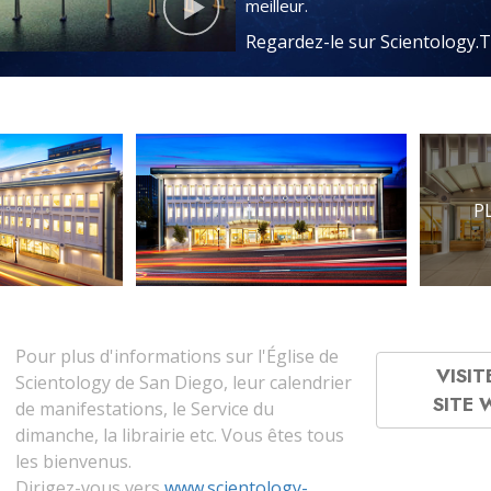
meilleur.
Regardez-le sur Scientology.
P
Pour plus d'informations sur l'Église de
VISIT
Scientology de San Diego, leur calendrier
SITE
de manifestations, le Service du
dimanche, la librairie etc. Vous êtes tous
les bienvenus.
Dirigez-vous vers
www.scientology-