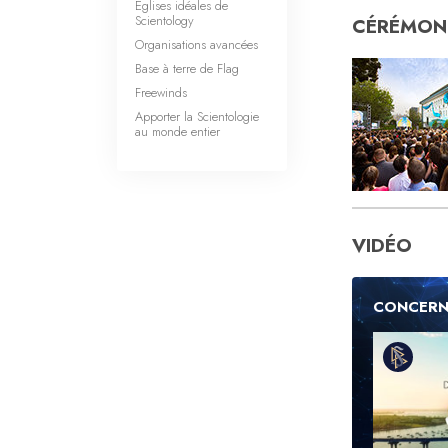
Églises idéales de
Scientology
CÉRÉMONI
Organisations avancées
Base à terre de Flag
Freewinds
Apporter la Scientologie
au monde entier
VIDÉO
CONCERN