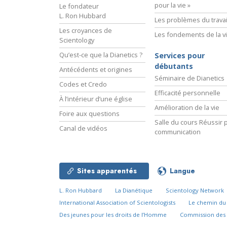
pour la vie »
Le fondateur
L. Ron Hubbard
Les problèmes du travai
Les croyances de
Les fondements de la v
Scientology
Qu’est-ce que la Dianetics ?
Services pour
débutants
Antécédents et origines
Séminaire de Dianetics
Codes et Credo
Efficacité personnelle
À l’intérieur d’une église
Amélioration de la vie
Foire aux questions
Salle du cours Réussir p
Canal de vidéos
communication
Sites apparentés
Langue
L. Ron Hubbard
La Dianétique
Scientology Network
International Association of Scientologists
Le chemin d
Des jeunes pour les droits de l’Homme
Commission des 