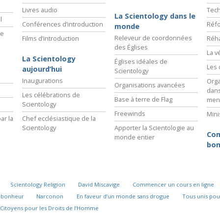
Livres audio
Tech
La Scientology dans le
l
Conférences d’introduction
Réfo
monde
ie
Releveur de coordonnées
Films d’introduction
Réha
des Églises
La v
La Scientology
Églises idéales de
Les 
aujourd’hui
Scientology
Inaugurations
Orga
Organisations avancées
dans
Les célébrations de
Base à terre de Flag
men
Scientology
Freewinds
Mini
ar la
Chef ecclésiastique de la
Scientology
Apporter la Scientologie au
Com
monde entier
bon
Scientology Religion
David Miscavige
Commencer un cours en ligne
u bonheur
Narconon
En faveur d’un monde sans drogue
Tous unis pou
Citoyens pour les Droits de l’Homme