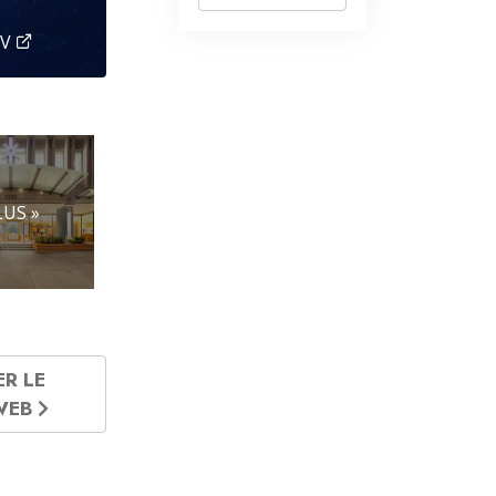
TV
LUS »
ER LE
 WEB