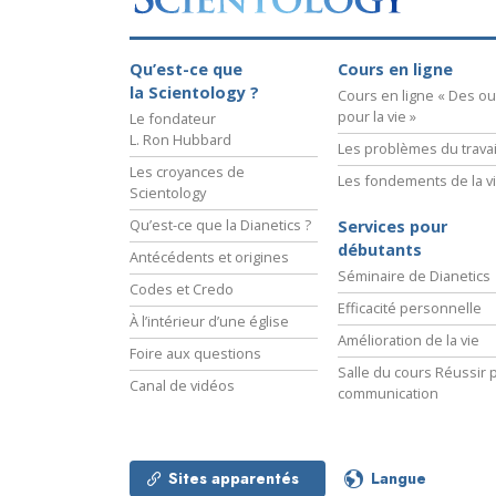
Qu’est-ce que
Cours en ligne
la Scientology ?
Cours en ligne « Des out
pour la vie »
Le fondateur
L. Ron Hubbard
Les problèmes du travai
Les croyances de
Les fondements de la v
Scientology
Qu’est-ce que la Dianetics ?
Services pour
débutants
Antécédents et origines
Séminaire de Dianetics
Codes et Credo
Efficacité personnelle
À l’intérieur d’une église
Amélioration de la vie
Foire aux questions
Salle du cours Réussir p
Canal de vidéos
communication
Sites apparentés
Langue