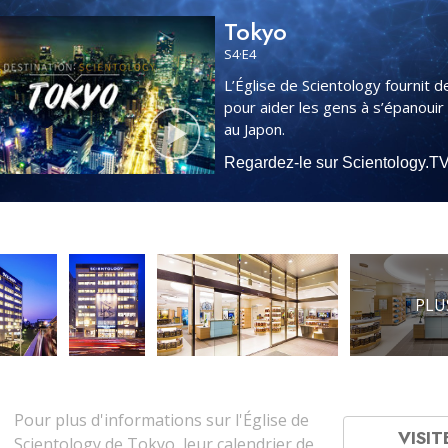
Tokyo
S
4
·E
4
L’Église de Scientology fournit d
pour aider les gens à s’épanouir
au Japon.
Regardez-le sur Scientology.T
PLU
Pour plus d'informations sur l'Église de
VISIT
Scientology de Tokyo, leur calendrier de