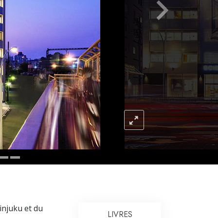
L’échelle des tons émotionnels
Réponses aux drogues
Les enfants
Des outils pour le monde du travail
L’éthique et les conditions
La raison de l’oppression
Les investigations
Les fondements de l’organisation
Les fondements des relations publiques
Cibles et buts
La technologie de l’étude
hinjuku et du
LIVRES