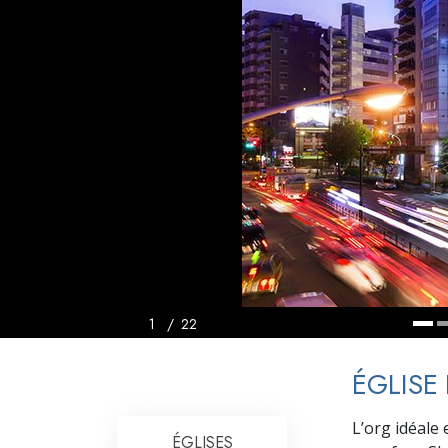
Qu’est-ce que la gran
1
/
22
ÉGLISE
L’org idéale 
ÉGLISES