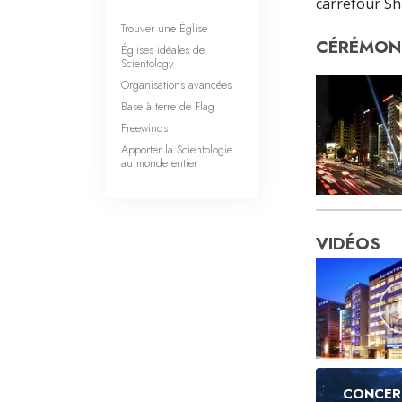
carrefour Sh
Trouver une Église
CÉRÉMONI
Églises idéales de
Scientology
Organisations avancées
Base à terre de Flag
Freewinds
Apporter la Scientologie
au monde entier
VIDÉOS
CONCER