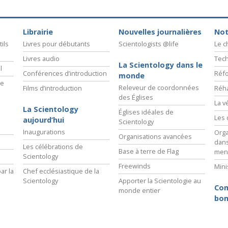
Librairie
Nouvelles journalières
Not
ils
Livres pour débutants
Scientologists @life
Le 
Livres audio
Tech
La Scientology dans le
l
Conférences d’introduction
Réfo
monde
ie
Releveur de coordonnées
Films d’introduction
Réha
des Églises
La v
La Scientology
Églises idéales de
Les 
aujourd’hui
Scientology
Inaugurations
Orga
Organisations avancées
dans
Les célébrations de
Base à terre de Flag
men
Scientology
Freewinds
Mini
ar la
Chef ecclésiastique de la
Scientology
Apporter la Scientologie au
Com
monde entier
bon