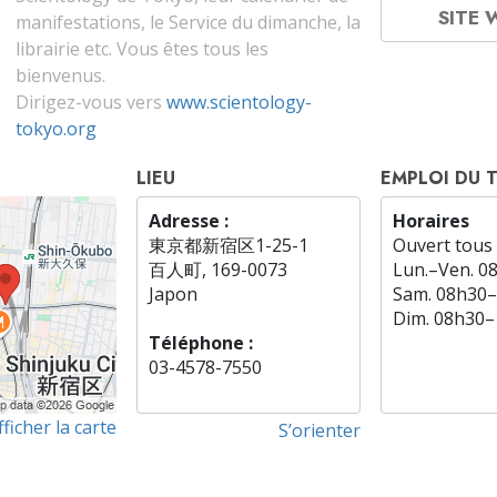
SITE
manifestations, le Service du dimanche, la
librairie etc. Vous êtes tous les
bienvenus.
Dirigez-vous vers
www.scientology-
tokyo.org
LIEU
EMPLOI DU 
Adresse :
Horaires
東京都新宿区1-25-1
Ouvert tous 
百人町, 169-0073
Lun.
–
Ven.
0
Japon
Sam.
08h30–
Dim.
08h30–
Téléphone :
03-4578-7550
fficher la carte
S’orienter