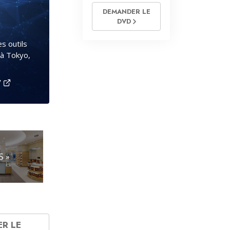
DEMANDER LE
DVD
es outils
 à Tokyo,
V
S »
ER LE