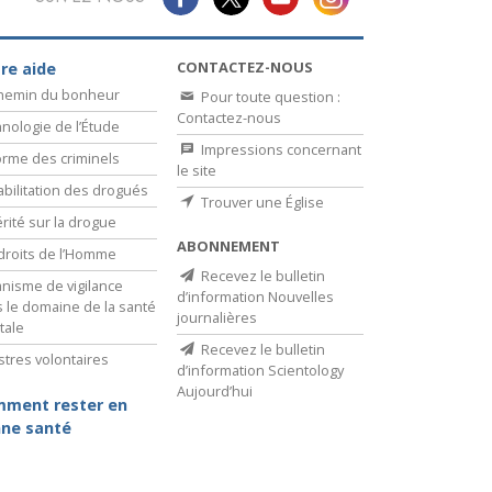
CONTACTEZ-NOUS
re aide
chemin du bonheur
Pour toute question :
Contactez-nous
nologie de l’Étude
Impressions concernant
rme des criminels
le site
bilitation des drogués
Trouver une Église
érité sur la drogue
ABONNEMENT
droits de l’Homme
Recevez le bulletin
nisme de vigilance
d’information Nouvelles
 le domaine de la santé
journalières
tale
Recevez le bulletin
stres volontaires
d’information Scientology
Aujourd’hui
ment rester en
ne santé