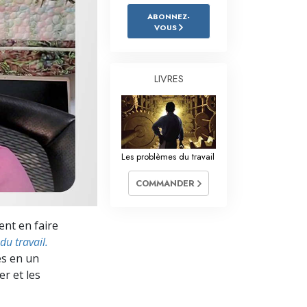
L’échelle des tons émotionnels
ABONNEZ-
VOUS
Réponses aux drogues
Les enfants
LIVRES
Des outils pour le monde du travail
L’éthique et les conditions
La raison de l’oppression
Les problèmes du travail
Les investigations
COMMANDER
Les fondements de l’organisation
ent en faire
Les fondements des relations publiques
u travail.
Cibles et buts
es en un
r et les
La technologie de l’étude