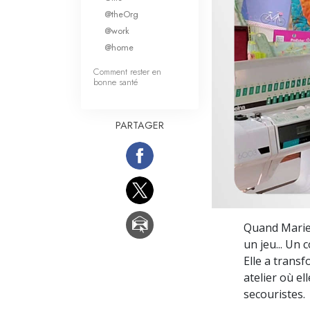
Qu’est-ce que la gran
@theOrg
@work
@home
Comment rester en
bonne santé
PARTAGER
Quand Marie 
un jeu... Un
Elle a trans
atelier où e
secouristes.