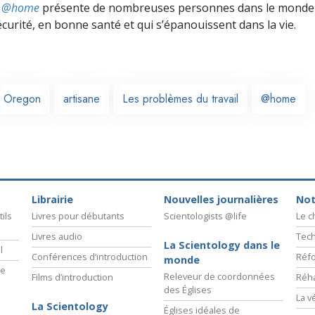
ts @home
présente de nombreuses personnes dans le monde 
écurité, en bonne santé et qui s’épanouissent dans la vie.
Oregon
artisane
Les problèmes du travail
@home
Librairie
Nouvelles journalières
Not
ils
Livres pour débutants
Scientologists @life
Le 
Livres audio
Tech
La Scientology dans le
l
Conférences d’introduction
Réfo
monde
ie
Releveur de coordonnées
Films d’introduction
Réha
des Églises
La v
La Scientology
Églises idéales de