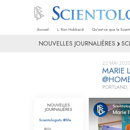
Accueil
L. Ron Hubbard
Qu’est-ce que la Scien
NOUVELLES JOURNALIÈRES
SC
Croyances et pratique
Credos et Codes de Sc
22 MAI 202
Les scientologues et la
MARIE 
@HOM
Rencontrez un sciento
PORTLAND,
À l’intérieur d’une égli
Les principes de base 
NOUVELLES
Scientologie
JOURNALIÈRES
La Dianétique : Une in
Scientologists @life
@life
Amour et haine –