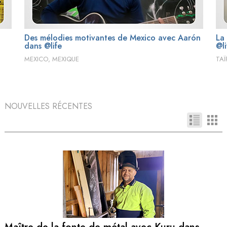
Des mélodies motivantes de Mexico avec Aarón
La
dans @life
@li
MEXICO, MEXIQUE
TAÏ
NOUVELLES RÉCENTES