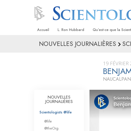
Accueil
L. Ron Hubbard
Qu’est-ce que la Scien
NOUVELLES JOURNALIÈRES
SC
Croyances et pratique
Credos et Codes de Sc
19 FÉVRIER
Les scientologues et la
BENJAM
NAUCALPAN 
Rencontrez un sciento
À l’intérieur d’une égli
NOUVELLES
JOURNALIÈRES
Les principes de base 
Scientologie
Scientologists @life
La Dianétique : Une in
@life
@theOrg
Amour et haine –