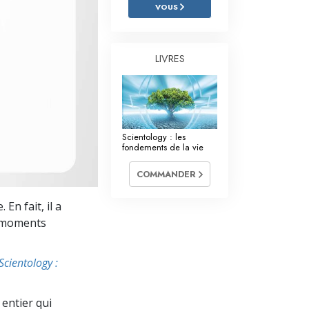
L’échelle des tons émotionnels
VOUS
Réponses aux drogues
LIVRES
Les enfants
Des outils pour le monde du travail
L’éthique et les conditions
Scientology : les
La raison de l’oppression
fondements de la vie
Les investigations
COMMANDER
Les fondements de l’organisation
En fait, il a
es moments
Les fondements des relations publiques
Cibles et buts
Scientology :
La technologie de l’étude
entier qui