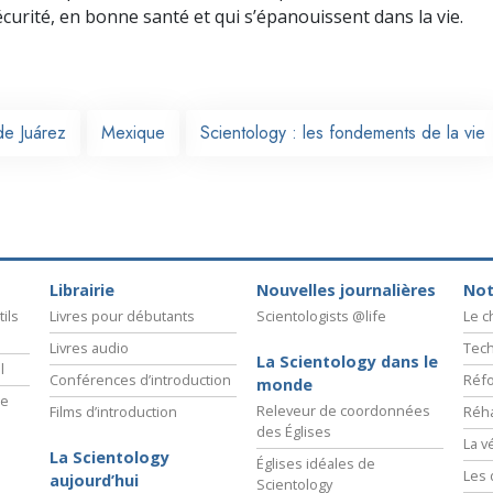
écurité, en bonne santé et qui s’épanouissent dans la vie.
e Juárez
Mexique
Scientology : les fondements de la vie
Librairie
Nouvelles journalières
Not
ils
Livres pour débutants
Scientologists @life
Le 
Livres audio
Tech
La Scientology dans le
l
Conférences d’introduction
Réfo
monde
ie
Releveur de coordonnées
Films d’introduction
Réha
des Églises
La v
La Scientology
Églises idéales de
Les 
aujourd’hui
Scientology