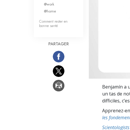
Qu’est-ce que la gran
@work
@home
Comment rester en
bonne santé
PARTAGER
Benjamín a un
un tas de not
difficiles, c’
Apprenez‑en p
les fondement
Scientologis