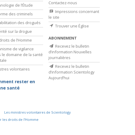
Contactez-nous
nologie de l’Étude
Impressions concernant
rme des criminels
le site
bilitation des drogués
Trouver une Église
érité sur la drogue
ABONNEMENT
droits de l’Homme
Recevez le bulletin
nisme de vigilance
d’information Nouvelles
 le domaine de la santé
journalières
tale
Recevez le bulletin
stres volontaires
d’information Scientology
Aujourd’hui
ment rester en
ne santé
Les ministres volontaires de Scientology
r les droits de l’Homme