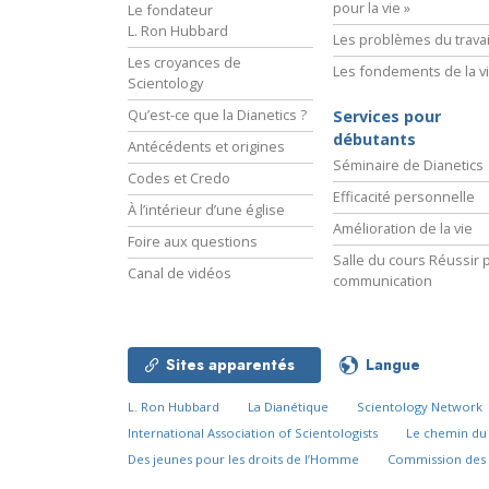
pour la vie »
Le fondateur
L. Ron Hubbard
Les problèmes du travai
Les croyances de
Les fondements de la v
Scientology
Qu’est-ce que la Dianetics ?
Services pour
débutants
Antécédents et origines
Séminaire de Dianetics
Codes et Credo
Efficacité personnelle
À l’intérieur d’une église
Amélioration de la vie
Foire aux questions
Salle du cours Réussir p
Canal de vidéos
communication
Sites apparentés
Langue
L. Ron Hubbard
La Dianétique
Scientology Network
International Association of Scientologists
Le chemin d
Des jeunes pour les droits de l’Homme
Commission des 