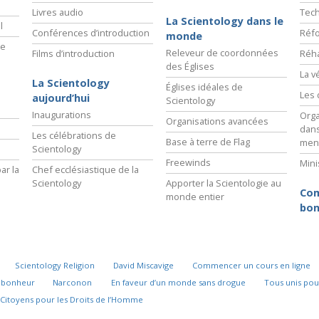
Livres audio
Tech
La Scientology dans le
l
Conférences d’introduction
Réfo
monde
ie
Releveur de coordonnées
Films d’introduction
Réha
des Églises
La v
La Scientology
Églises idéales de
Les 
aujourd’hui
Scientology
Inaugurations
Orga
Organisations avancées
dans
Les célébrations de
Base à terre de Flag
men
Scientology
Freewinds
Mini
ar la
Chef ecclésiastique de la
Scientology
Apporter la Scientologie au
Com
monde entier
bon
Scientology Religion
David Miscavige
Commencer un cours en ligne
u bonheur
Narconon
En faveur d’un monde sans drogue
Tous unis pou
Citoyens pour les Droits de l’Homme