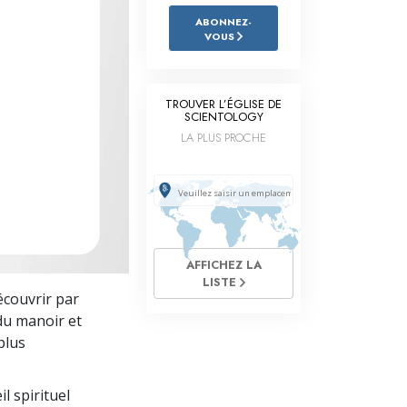
L’échelle des tons émotionnels
ABONNEZ-
VOUS
Réponses aux drogues
Les enfants
TROUVER L’ÉGLISE DE
SCIENTOLOGY
Des outils pour le monde du travail
LA PLUS PROCHE
L’éthique et les conditions
La raison de l’oppression
Les investigations
Les fondements de l’organisation
AFFICHEZ LA
LISTE
découvrir par
Les fondements des relations publiques
 du manoir et
Cibles et buts
plus
La technologie de l’étude
l spirituel