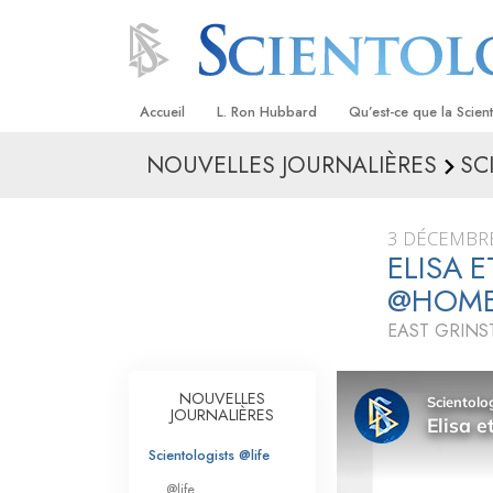
Accueil
L. Ron Hubbard
Qu’est-ce que la Scien
NOUVELLES JOURNALIÈRES
SC
Croyances et pratique
Credos et Codes de Sc
3 DÉCEMBR
Les scientologues et la
ELISA 
@HOM
Rencontrez un sciento
EAST GRINS
À l’intérieur d’une égli
Les principes de base 
NOUVELLES
Scientologie
JOURNALIÈRES
La Dianétique : Une in
Scientologists @life
@life
Amour et haine –