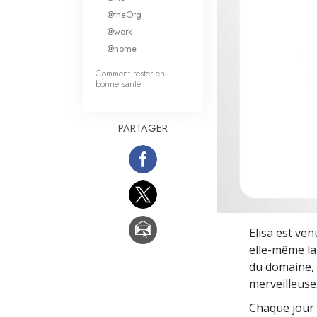
Qu’est-ce que la gran
@theOrg
@work
@home
Comment rester en
bonne santé
PARTAGER
Elisa est ven
elle-même l
du domaine, 
merveilleuse
Chaque jour 