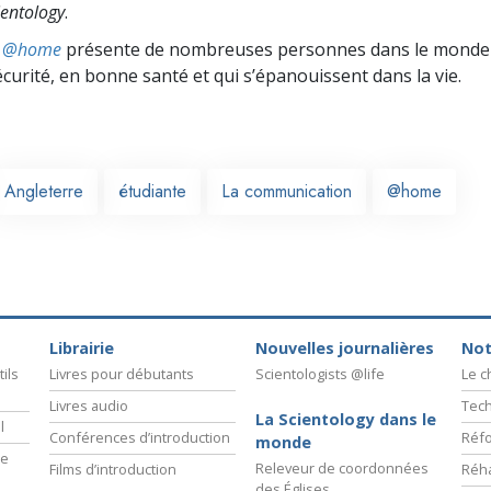
entology
.
ts @home
présente de nombreuses personnes dans le monde 
écurité, en bonne santé et qui s’épanouissent dans la vie.
Angleterre
étudiante
La communication
@home
Librairie
Nouvelles journalières
Not
ils
Livres pour débutants
Scientologists @life
Le 
Livres audio
Tech
La Scientology dans le
l
Conférences d’introduction
Réfo
monde
ie
Releveur de coordonnées
Films d’introduction
Réha
des Églises