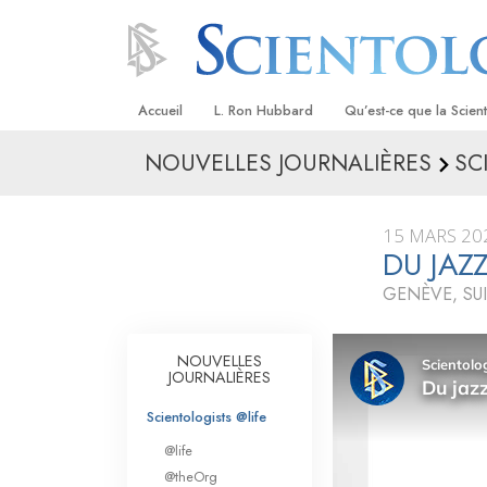
Accueil
L. Ron Hubbard
Qu’est-ce que la Scien
NOUVELLES JOURNALIÈRES
SC
Croyances et pratique
Credos et Codes de Sc
15 MARS 20
Les scientologues et la
DU JAZ
GENÈVE, SU
Rencontrez un sciento
À l’intérieur d’une égli
NOUVELLES
JOURNALIÈRES
Les principes de base 
Scientologie
Scientologists @life
La Dianétique : Une in
@life
@theOrg
Amour et haine –