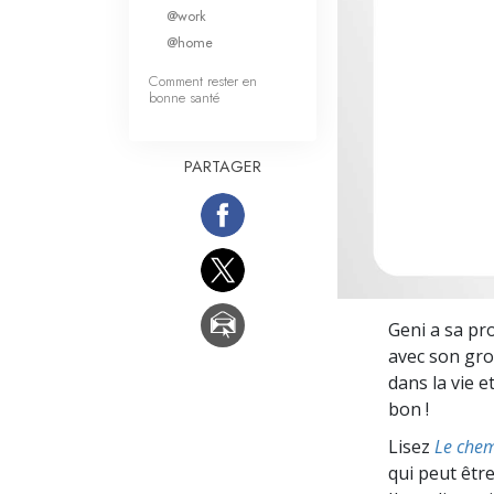
Qu’est-ce que la gran
@work
@home
Comment rester en
bonne santé
PARTAGER
Geni a sa pr
avec son grou
dans la vie e
bon !
Lisez
Le chem
qui peut être