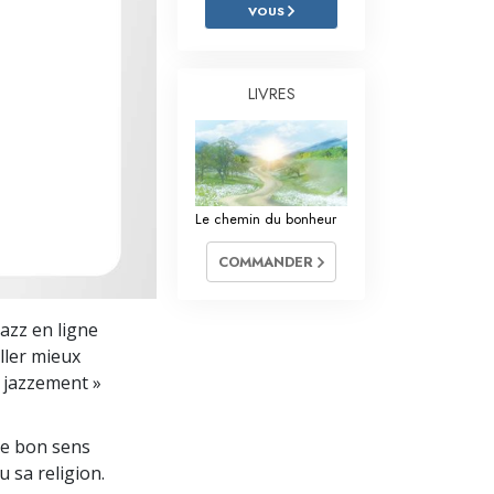
L’échelle des tons émotionnels
VOUS
Réponses aux drogues
LIVRES
Les enfants
Des outils pour le monde du travail
L’éthique et les conditions
Le chemin du bonheur
La raison de l’oppression
COMMANDER
Les investigations
Les fondements de l’organisation
azz en ligne
ller mieux
Les fondements des relations publiques
 « jazzement »
Cibles et buts
le bon sens
La technologie de l’étude
u sa religion.