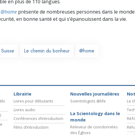
ible en plus de 110 langues.
ts @home
présente de nombreuses personnes dans le monde 
écurité, en bonne santé et qui s’épanouissent dans la vie.
Suisse
Le chemin du bonheur
@home
Librairie
Nouvelles journalières
Not
ils
Livres pour débutants
Scientologists @life
Le 
Livres audio
Tech
La Scientology dans le
l
Conférences d’introduction
Réfo
monde
ie
Releveur de coordonnées
Films d’introduction
Réha
des Églises