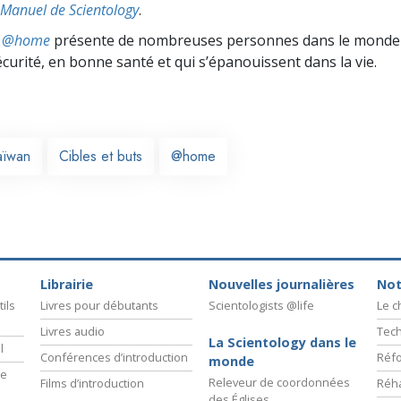
Manuel de Scientology
.
ts @home
présente de nombreuses personnes dans le monde 
écurité, en bonne santé et qui s’épanouissent dans la vie.
aïwan
Cibles et buts
@home
Librairie
Nouvelles journalières
Not
ils
Livres pour débutants
Scientologists @life
Le 
Livres audio
Tech
La Scientology dans le
l
Conférences d’introduction
Réfo
monde
ie
Releveur de coordonnées
Films d’introduction
Réha
des Églises