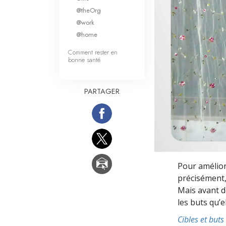
Qu’est-ce que la gran
@theOrg
@work
@home
Comment rester en
bonne santé
PARTAGER
Pour amélior
précisément,
Mais avant de
les buts qu’el
Cibles et buts