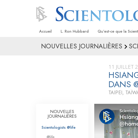
Accueil
L. Ron Hubbard
Qu’est-ce que la Scien
NOUVELLES JOURNALIÈRES
SC
Croyances et pratique
Credos et Codes de Sc
11 JUILLET 
Les scientologues et la
HSIANG
DANS 
Rencontrez un sciento
TAIPEI, TAÏ
À l’intérieur d’une égli
Les principes de base 
NOUVELLES
Scientologie
JOURNALIÈRES
La Dianétique : Une in
Scientologists @life
@life
Amour et haine –