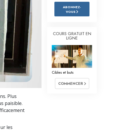
L’échelle des tons émotionnels
ABONNEZ-
VOUS
Réponses aux drogues
Les enfants
COURS GRATUIT EN
Des outils pour le monde du travail
LIGNE
L’éthique et les conditions
La raison de l’oppression
Cibles et buts
Les investigations
COMMENCER
Les fondements de l’organisation
ns. Plus
Les fondements des relations publiques
s paisible.
Cibles et buts
fficacement
La technologie de l’étude
ur les