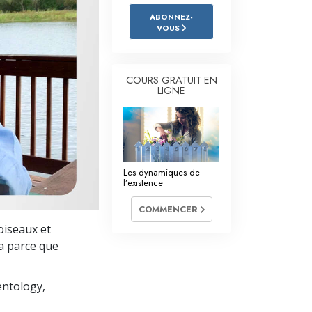
L’échelle des tons émotionnels
ABONNEZ-
VOUS
Réponses aux drogues
Les enfants
COURS GRATUIT EN
Des outils pour le monde du travail
LIGNE
L’éthique et les conditions
La raison de l’oppression
Les dynamiques de
Les investigations
l’existence
Les fondements de l’organisation
COMMENCER
’oiseaux et
Les fondements des relations publiques
la parce que
Cibles et buts
entology,
La technologie de l’étude