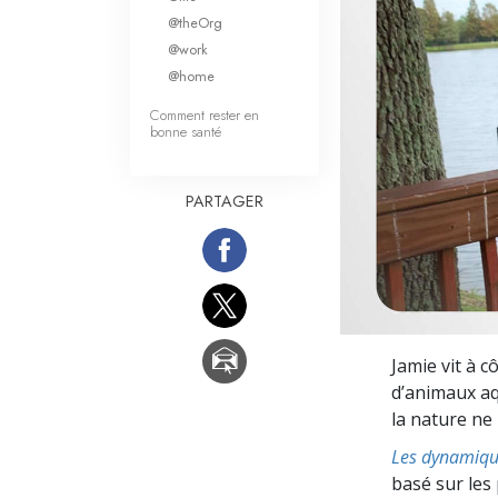
Qu’est-ce que la gran
@theOrg
@work
@home
Comment rester en
bonne santé
PARTAGER
Jamie vit à c
d’animaux aq
la nature ne
Les dynamique
basé sur les