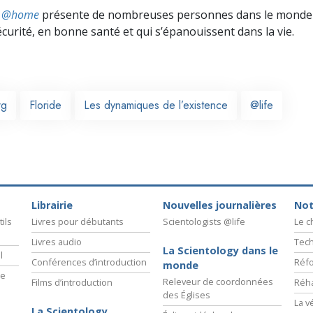
ts @home
présente de nombreuses personnes dans le monde 
écurité, en bonne santé et qui s’épanouissent dans la vie.
rg
Floride
Les dynamiques de l’existence
@life
Librairie
Nouvelles journalières
Not
ils
Livres pour débutants
Scientologists @life
Le 
Livres audio
Tech
La Scientology dans le
l
Conférences d’introduction
Réfo
monde
ie
Releveur de coordonnées
Films d’introduction
Réha
des Églises
La v
La Scientology