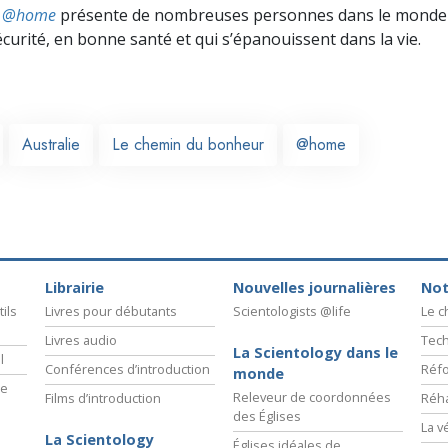
ts @home
présente de nombreuses personnes dans le monde 
écurité, en bonne santé et qui s’épanouissent dans la vie.
Australie
Le chemin du bonheur
@home
Librairie
Nouvelles journalières
Not
ils
Livres pour débutants
Scientologists @life
Le 
Livres audio
Tech
La Scientology dans le
l
Conférences d’introduction
Réfo
monde
ie
Releveur de coordonnées
Films d’introduction
Réha
des Églises
La v
La Scientology
Églises idéales de