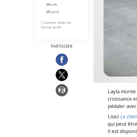
Qu’est-ce que la gran
@work
@home
Comment rester en
bonne santé
PARTAGER
Layla monte 
croissance e
pédaler avec 
Lisez
Le chem
qui peut être
Il est dispon