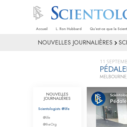
Accueil
L. Ron Hubbard
Qu’est-ce que la Scien
NOUVELLES JOURNALIÈRES
SC
Croyances et pratique
Credos et Codes de Sc
11 SEPTEMB
Les scientologues et la
PÉDALE
MELBOURNE,
Rencontrez un sciento
À l’intérieur d’une égli
NOUVELLES
JOURNALIÈRES
Les principes de base 
Scientologie
Scientologists @life
La Dianétique : Une in
@life
@theOrg
Amour et haine –