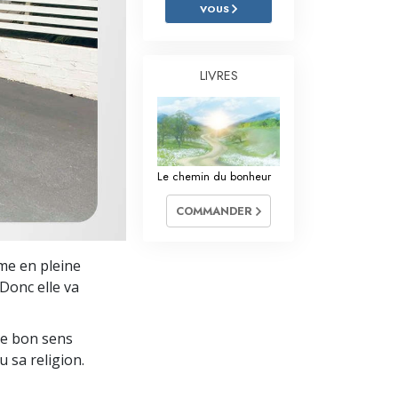
L’échelle des tons émotionnels
VOUS
Réponses aux drogues
LIVRES
Les enfants
Des outils pour le monde du travail
L’éthique et les conditions
Le chemin du bonheur
La raison de l’oppression
COMMANDER
Les investigations
Les fondements de l’organisation
me en pleine
Donc elle va
Les fondements des relations publiques
Cibles et buts
le bon sens
u sa religion.
La technologie de l’étude