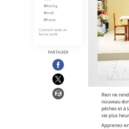
Qu’est-ce que la gran
@theOrg
@work
@home
Comment rester en
bonne santé
PARTAGER
Rien ne rend
nouveau doma
pêches et à l
vie plus heu
Apprenez-en p