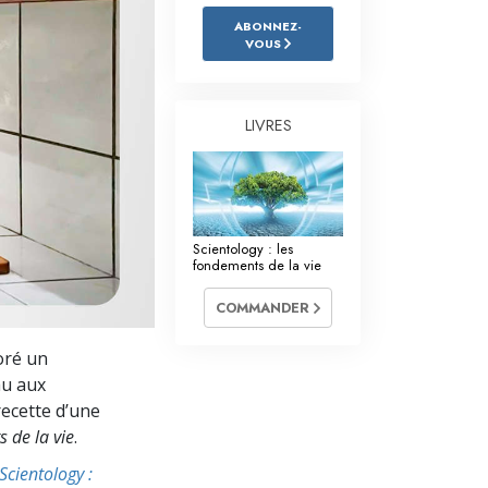
L’échelle des tons émotionnels
ABONNEZ-
VOUS
Réponses aux drogues
Les enfants
LIVRES
Des outils pour le monde du travail
L’éthique et les conditions
La raison de l’oppression
Scientology : les
fondements de la vie
Les investigations
COMMANDER
Les fondements de l’organisation
oré un
Les fondements des relations publiques
au aux
Cibles et buts
 recette d’une
s de la vie
.
La technologie de l’étude
Scientology :