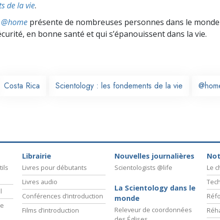
s de la vie
.
ts @home
présente de nombreuses personnes dans le monde 
écurité, en bonne santé et qui s’épanouissent dans la vie.
Costa Rica
Scientology : les fondements de la vie
@hom
Librairie
Nouvelles journalières
Not
ils
Livres pour débutants
Scientologists @life
Le 
Livres audio
Tech
La Scientology dans le
l
Conférences d’introduction
Réfo
monde
ie
Releveur de coordonnées
Films d’introduction
Réha
des Églises