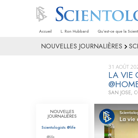
Accueil
L. Ron Hubbard
Qu’est-ce que la Scien
NOUVELLES JOURNALIÈRES
SC
Croyances et pratique
Credos et Codes de Sc
31 AOÛT 20
Les scientologues et la
LA VIE
@HOM
Rencontrez un sciento
SAN JOSE, 
À l’intérieur d’une égli
Les principes de base 
NOUVELLES
Scientologie
JOURNALIÈRES
La Dianétique : Une in
Scientologists @life
@life
Amour et haine –