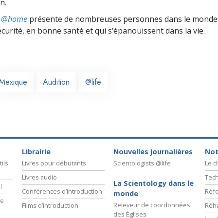
n.
ts @home
présente de nombreuses personnes dans le monde 
écurité, en bonne santé et qui s’épanouissent dans la vie.
Mexique
Audition
@life
Librairie
Nouvelles journalières
Not
ils
Livres pour débutants
Scientologists @life
Le 
Livres audio
Tech
La Scientology dans le
l
Conférences d’introduction
Réfo
monde
ie
Releveur de coordonnées
Films d’introduction
Réha
des Églises