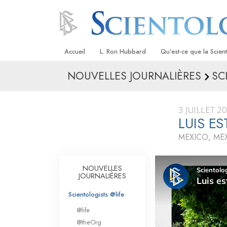
Accueil
L. Ron Hubbard
Qu’est-ce que la Scien
NOUVELLES JOURNALIÈRES
SC
Croyances et pratique
Credos et Codes de Sc
3 JUILLET 2
Les scientologues et la
LUIS E
MEXICO, ME
Rencontrez un sciento
À l’intérieur d’une égli
NOUVELLES
JOURNALIÈRES
Les principes de base 
Scientologie
Scientologists @life
La Dianétique : Une in
@life
@theOrg
Amour et haine –