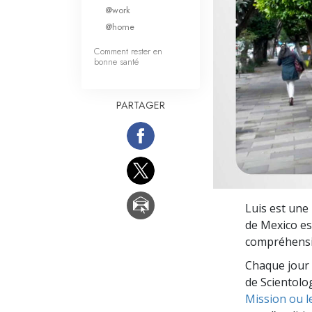
Qu’est-ce que la gran
@work
@home
Comment rester en
bonne santé
PARTAGER
Luis est une 
de Mexico est
compréhension
Chaque jour 
de Scientolog
Mission ou l