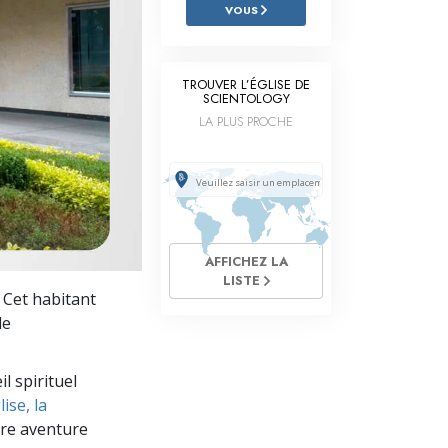
L’échelle des tons émotionnels
VOUS
Réponses aux drogues
TROUVER L’ÉGLISE DE
Les enfants
SCIENTOLOGY
LA PLUS PROCHE
Des outils pour le monde du travail
L’éthique et les conditions
La raison de l’oppression
Les investigations
AFFICHEZ LA
LISTE
Les fondements de l’organisation
. Cet habitant
de
Les fondements des relations publiques
Cibles et buts
l spirituel
ise, la
La technologie de l’étude
re aventure