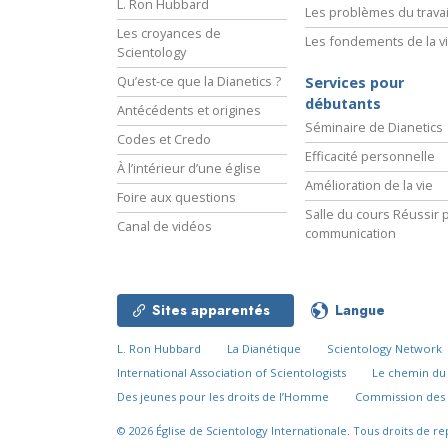
L. Ron Hubbard
Les problèmes du travai
Les croyances de
Les fondements de la v
Scientology
Qu’est-ce que la Dianetics ?
Services pour
débutants
Antécédents et origines
Séminaire de Dianetics
Codes et Credo
Efficacité personnelle
À l’intérieur d’une église
Amélioration de la vie
Foire aux questions
Salle du cours Réussir p
Canal de vidéos
communication
Sites apparentés
Langue
L. Ron Hubbard
La Dianétique
Scientology Network
International Association of Scientologists
Le chemin d
Des jeunes pour les droits de l’Homme
Commission des 
© 2026
Église de Scientology Internationale.
Tous droits de re