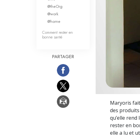
Qu’est-ce que la gran
@theOrg
@work
@home
Comment rester en
bonne santé
PARTAGER
Maryoris fai
des produits
qu’elle rend
rester en bon
elle a lu et ut