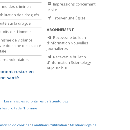
Impressions concernant
rme des criminels
le site
bilitation des drogués
Trouver une Église
érité sur la drogue
ABONNEMENT
droits de l’Homme
Recevez le bulletin
nisme de vigilance
d’information Nouvelles
 le domaine de la santé
journalières
tale
Recevez le bulletin
stres volontaires
d’information Scientology
Aujourd’hui
ment rester en
ne santé
Les ministres volontaires de Scientology
r les droits de l’Homme
 matière de cookies
•
Conditions d’utilisation
•
Mentions légales