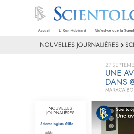
Accueil
L. Ron Hubbard
Qu’est-ce que la Scien
NOUVELLES JOURNALIÈRES
SC
Croyances et pratique
Credos et Codes de Sc
27 SEPTEMB
Les scientologues et la
UNE AV
DANS 
Rencontrez un sciento
MARACAÏBO,
À l’intérieur d’une égli
Les principes de base 
NOUVELLES
Scientologie
JOURNALIÈRES
La Dianétique : Une in
Scientologists @life
@life
Amour et haine –