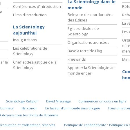
La Scientology dans le
l
Conférences d’introduction
Réfo
monde
ie
Releveur de coordonnées
Films d’introduction
Réha
des Églises
La v
La Scientology
Églises idéales de
Les 
aujourd’hui
Scientology
Inaugurations
Orga
Organisations avancées
dans
Les célébrations de
Base à terre de Flag
men
Scientology
Freewinds
Mini
ar la
Chef ecclésiastique de la
Scientology
Apporter la Scientologie au
Com
monde entier
bon
Scientology Religion
David Miscavige
Commencer un cours en ligne
u bonheur
Narconon
En faveur d’un monde sans drogue
Tous unis pou
Citoyens pour les Droits de l’Homme
production et d’adaptation réservés.
Politique de confidentialité
•
Politique en