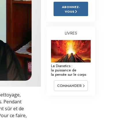
L’échelle des tons émotionnels
ABONNEZ-
VOUS
Réponses aux drogues
Les enfants
LIVRES
Des outils pour le monde du travail
L’éthique et les conditions
La raison de l’oppression
La Dianetics :
la puissance de
Les investigations
la pensée sur le corps
Les fondements de l’organisation
COMMANDER
nettoyage,
Les fondements des relations publiques
s. Pendant
Cibles et buts
t sûr et de
our ce faire,
La technologie de l’étude