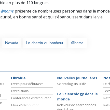
ible en plus de 110 langues.
ts @home
présente de nombreuses personnes dans le monde 
écurité, en bonne santé et qui s’épanouissent dans la vie.
Nevada
Le chemin du bonheur
@home
Librairie
Nouvelles journalières
Not
ils
Livres pour débutants
Scientologists @life
Le 
Livres audio
Tech
La Scientology dans le
l
Conférences d’introduction
Réfo
monde
ie
Releveur de coordonnées
Films d’introduction
Réha
des Églises