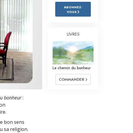
L’échelle des tons émotionnels
ABONNEZ-
VOUS
Réponses aux drogues
Les enfants
LIVRES
Des outils pour le monde du travail
L’éthique et les conditions
La raison de l’oppression
Le chemin du bonheur
Les investigations
COMMANDER
Les fondements de l’organisation
u bonheur
:
Les fondements des relations publiques
son
Cibles et buts
ire.
le bon sens
La technologie de l’étude
u sa religion.