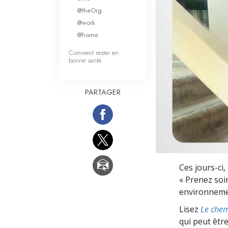
Qu’est-ce que la gran
@theOrg
@work
@home
Comment rester en
bonne santé
PARTAGER
Ces jours-ci
« Prenez soin
environnement
Lisez
Le chem
qui peut être