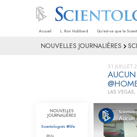
Accueil
L. Ron Hubbard
Qu’est-ce que la Scien
NOUVELLES JOURNALIÈRES
SC
Croyances et pratique
Credos et Codes de Sc
31 JUILLET 
Les scientologues et la
AUCUN 
@HOM
Rencontrez un sciento
LAS VEGAS,
À l’intérieur d’une égli
Les principes de base 
NOUVELLES
Scientologie
JOURNALIÈRES
La Dianétique : Une in
Scientologists @life
@life
Amour et haine –