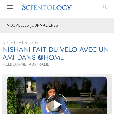
NOUVELLES JOURNALIÈRES
8 SEPTEMBRE 2021
NISHANI FAIT DU VÉLO AVEC UN
AMI DANS @HOME
MELBOURNE, AUSTRALIE