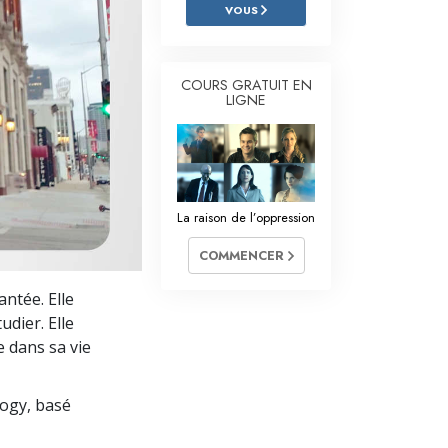
L’échelle des tons émotionnels
VOUS
Réponses aux drogues
COURS GRATUIT EN
Les enfants
LIGNE
Des outils pour le monde du travail
L’éthique et les conditions
La raison de l’oppression
La raison de l’oppression
Les investigations
COMMENCER
Les fondements de l’organisation
ntée. Elle
udier. Elle
Les fondements des relations publiques
e dans sa vie
Cibles et buts
logy, basé
La technologie de l’étude