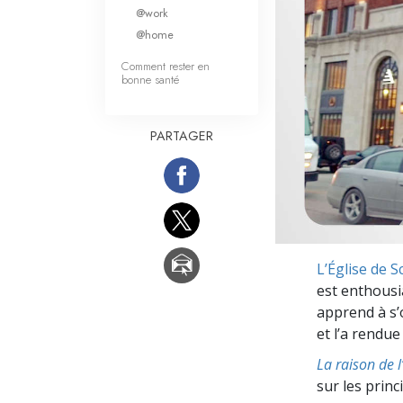
Qu’est-ce que la gran
@work
@home
Comment rester en
bonne santé
PARTAGER
L’Église de 
est enthousia
apprend à s’o
et l’a rendu
La raison de 
sur les prin