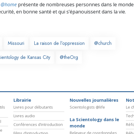
ts @home
présente de nombreuses personnes dans le monde 
écurité, en bonne santé et qui s’épanouissent dans la vie.
Missouri
La raison de l’oppression
@church
cientology de Kansas City
@theOrg
Librairie
Nouvelles journalières
Not
ils
Livres pour débutants
Scientologists @life
Le 
Livres audio
Tech
La Scientology dans le
l
Conférences d’introduction
Réfo
monde
ie
Releveur de coordonnées
Films d’introduction
Réha