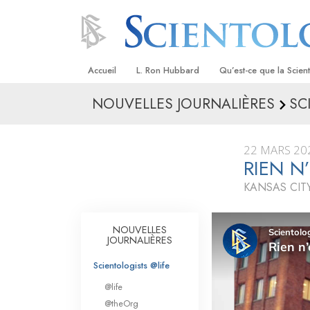
Accueil
L. Ron Hubbard
Qu’est-ce que la Scien
NOUVELLES JOURNALIÈRES
SC
Croyances et pratique
Credos et Codes de Sc
22 MARS 20
Les scientologues et la
RIEN N
KANSAS CITY
Rencontrez un sciento
À l’intérieur d’une égli
NOUVELLES
JOURNALIÈRES
Les principes de base 
Scientologie
Scientologists @life
La Dianétique : Une in
@life
@theOrg
Amour et haine –