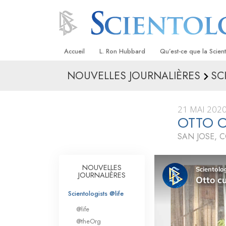
Accueil
L. Ron Hubbard
Qu’est-ce que la Scien
NOUVELLES JOURNALIÈRES
SC
Croyances et pratique
Credos et Codes de Sc
21 MAI 202
Les scientologues et la
OTTO C
SAN JOSE, 
Rencontrez un sciento
À l’intérieur d’une égli
NOUVELLES
JOURNALIÈRES
Les principes de base 
Scientologie
Scientologists @life
La Dianétique : Une in
@life
@theOrg
Amour et haine –