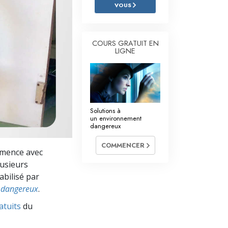
L’échelle des tons émotionnels
VOUS
Réponses aux drogues
COURS GRATUIT EN
Les enfants
LIGNE
Des outils pour le monde du travail
L’éthique et les conditions
La raison de l’oppression
Solutions à
un environnement
dangereux
Les investigations
COMMENCER
Les fondements de l’organisation
ommence avec
lusieurs
Les fondements des relations publiques
abilisé par
 dangereux
.
Cibles et buts
atuits
du
La technologie de l’étude