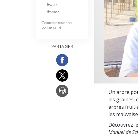
Qu’est-ce que la gran
@work
@home
Comment rester en
bonne santé
PARTAGER
Un arbre pou
les graines,
arbres fruiti
les mauvaises
Découvrez le
Manuel de Sci