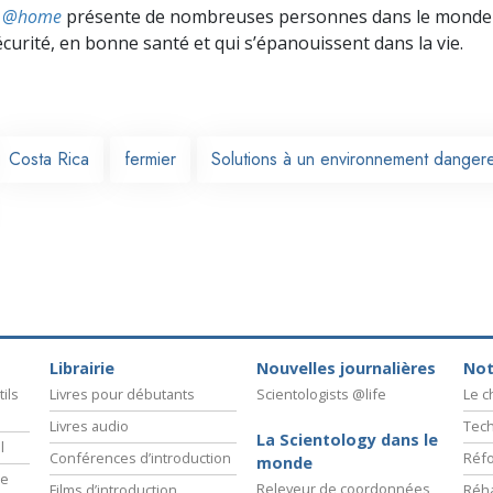
ts @home
présente de nombreuses personnes dans le monde 
écurité, en bonne santé et qui s’épanouissent dans la vie.
Costa Rica
fermier
Solutions à un environnement danger
Librairie
Nouvelles journalières
Not
ils
Livres pour débutants
Scientologists @life
Le 
Livres audio
Tech
La Scientology dans le
l
Conférences d’introduction
Réfo
monde
ie
Releveur de coordonnées
Films d’introduction
Réha