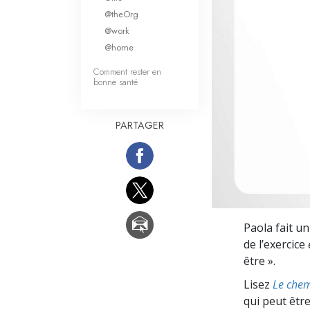
Qu’est-ce que la gran
@theOrg
@work
@home
Comment rester en
bonne santé
PARTAGER
Paola fait un
de l’exercice
être ».
Lisez
Le chem
qui peut être