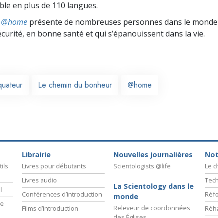
ible en plus de 110 langues.
ts @home
présente de nombreuses personnes dans le monde 
écurité, en bonne santé et qui s’épanouissent dans la vie.
quateur
Le chemin du bonheur
@home
Librairie
Nouvelles journalières
Not
ils
Livres pour débutants
Scientologists @life
Le 
Livres audio
Tech
La Scientology dans le
l
Conférences d’introduction
Réfo
monde
ie
Releveur de coordonnées
Films d’introduction
Réha
des Églises