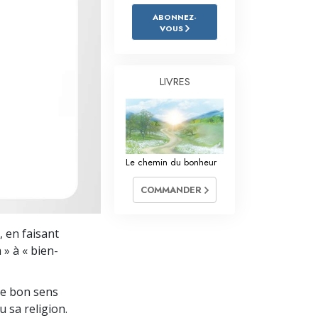
L’échelle des tons émotionnels
ABONNEZ-
VOUS
Réponses aux drogues
Les enfants
LIVRES
Des outils pour le monde du travail
L’éthique et les conditions
La raison de l’oppression
Le chemin du bonheur
Les investigations
COMMANDER
Les fondements de l’organisation
, en faisant
Les fondements des relations publiques
 » à « bien-
Cibles et buts
le bon sens
La technologie de l’étude
u sa religion.