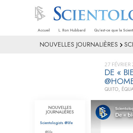
Accueil
L. Ron Hubbard
Qu’est-ce que la Scien
NOUVELLES JOURNALIÈRES
SC
Croyances et pratique
Credos et Codes de Sc
27 FÉVRIER
Les scientologues et la
DE « B
@HOM
Rencontrez un sciento
QUITO, ÉQU
À l’intérieur d’une égli
Les principes de base 
NOUVELLES
Scientologie
JOURNALIÈRES
La Dianétique : Une in
Scientologists @life
@life
Amour et haine –