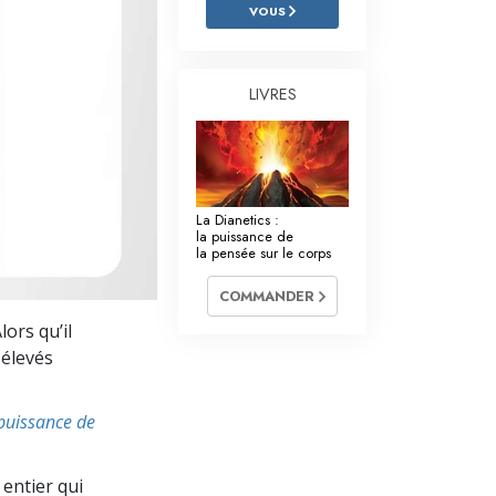
L’échelle des tons émotionnels
VOUS
Réponses aux drogues
LIVRES
Les enfants
Des outils pour le monde du travail
L’éthique et les conditions
La Dianetics :
La raison de l’oppression
la puissance de
la pensée sur le corps
Les investigations
COMMANDER
Les fondements de l’organisation
ors qu’il
 élevés
Les fondements des relations publiques
Cibles et buts
 puissance de
La technologie de l’étude
entier qui