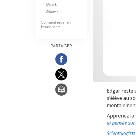
Qu’est-ce que la gran
@work
@home
Comment rester en
bonne santé
PARTAGER
Edgar reste 
s’élève au s
mentalement 
Apprenez la 
la pensée sur 
Scientologis