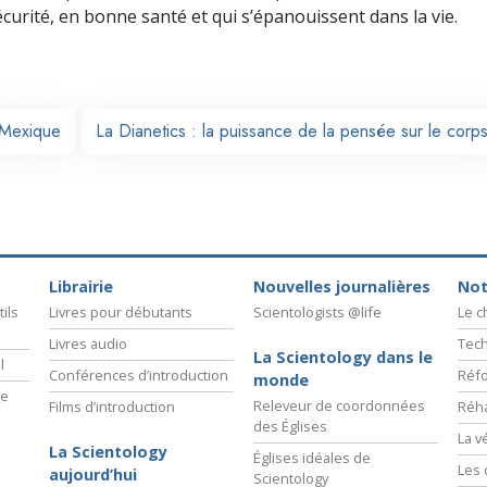
écurité, en bonne santé et qui s’épanouissent dans la vie.
Mexique
La Dianetics : la puissance de la pensée sur le corp
Librairie
Nouvelles journalières
Not
ils
Livres pour débutants
Scientologists @life
Le 
Livres audio
Tech
La Scientology dans le
l
Conférences d’introduction
Réfo
monde
ie
Releveur de coordonnées
Films d’introduction
Réha
des Églises
La v
La Scientology
Églises idéales de
Les 
aujourd’hui
Scientology