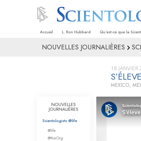
Accueil
L. Ron Hubbard
Qu’est-ce que la Scien
NOUVELLES JOURNALIÈRES
SC
Croyances et pratique
Credos et Codes de Sc
18 JANVIER
Les scientologues et la
S’ÉLEV
MEXICO, ME
Rencontrez un sciento
À l’intérieur d’une égli
NOUVELLES
JOURNALIÈRES
Les principes de base 
Scientologie
Scientologists @life
La Dianétique : Une in
@life
@theOrg
Amour et haine –