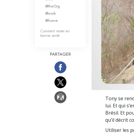
Qu’est-ce que la gran
@theOrg
@work
@home
Comment rester en
bonne santé
PARTAGER
Tony se rend 
lui. Et qui 
Brésil. Et po
qu’il décrit 
Utiliser les