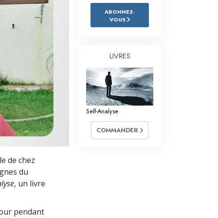
L’échelle des tons émotionnels
ABONNEZ-
VOUS
Réponses aux drogues
Les enfants
LIVRES
Des outils pour le monde du travail
L’éthique et les conditions
La raison de l’oppression
Self-Analyse
Les investigations
COMMANDER
Les fondements de l’organisation
lle de chez
Les fondements des relations publiques
agnes du
Cibles et buts
alyse
, un livre
La technologie de l’étude
jour pendant