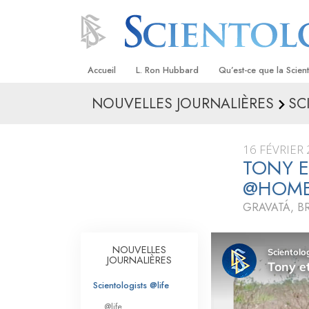
Accueil
L. Ron Hubbard
Qu’est-ce que la Scien
NOUVELLES JOURNALIÈRES
SC
Croyances et pratique
Credos et Codes de Sc
16 FÉVRIER
Les scientologues et la
TONY E
@HOM
Rencontrez un sciento
GRAVATÁ, BR
À l’intérieur d’une égli
Les principes de base 
NOUVELLES
Scientologie
JOURNALIÈRES
La Dianétique : Une in
Scientologists @life
@life
Amour et haine –