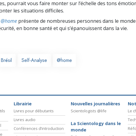
s, pourrait vous faire monter sur l’échelle des tons émotio
nter les situations difficiles.
ts @home
présente de nombreuses personnes dans le monde 
écurité, en bonne santé et qui s’épanouissent dans la vie.
Brésil
Self-Analyse
@home
Librairie
Nouvelles journalières
Not
ils
Livres pour débutants
Scientologists @life
Le 
Livres audio
Tech
La Scientology dans le
l
Conférences d’introduction
Réfo
monde
ie